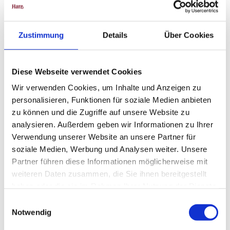
Zustimmung
Details
Über Cookies
In der Nähe
Auf der Karte anschauen
Diese Webseite verwendet Cookies
Wir verwenden Cookies, um Inhalte und Anzeigen zu
Sehenswertes
personalisieren, Funktionen für soziale Medien anbieten
zu können und die Zugriffe auf unsere Website zu
Touren
analysieren. Außerdem geben wir Informationen zu Ihrer
Verwendung unserer Website an unsere Partner für
soziale Medien, Werbung und Analysen weiter. Unsere
Partner führen diese Informationen möglicherweise mit
Kontaktdaten
weiteren Daten zusammen, die Sie ihnen bereitgestellt
37441
Bad Sachsa
haben oder die sie im Rahmen Ihrer Nutzung der Dienste
Website
gesammelt haben.
E
Notwendig
i
Anreise mit dem Auto
n
Anreise mit öffentlichen Verkehrsmitteln