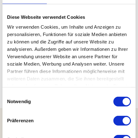
Kontaktdaten
Diese Webseite verwendet Cookies
Informationen: Tourist-Information Hahnenklee
Wir verwenden Cookies, um Inhalte und Anzeigen zu
Kurhausweg 7
personalisieren, Funktionen für soziale Medien anbieten
38644
Goslar- Hahnenklee
zu können und die Zugriffe auf unsere Website zu
05325 51040
analysieren. Außerdem geben wir Informationen zu Ihrer
Verwendung unserer Website an unsere Partner für
info@hahnenklee.de
soziale Medien, Werbung und Analysen weiter. Unsere
Website
Partner führen diese Informationen möglicherweise mit
Anreise mit dem Auto
weiteren Daten zusammen, die Sie ihnen bereitgestellt
Anreise mit öffentlichen Verkehrsmitteln
haben oder die sie im Rahmen Ihrer Nutzung der Dienste
gesammelt haben.
E
Notwendig
i
n
w
Präferenzen
i
Harzer Tourismusverband e.V.
l
Marktstraße 45