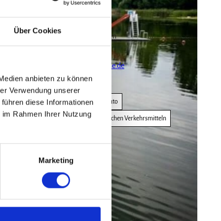
Kontaktdaten
Greußener Straße 54
Über Cookies
er Stand
99706
Sondershausen
ingens
+49 36326650950
mack das
info@bebraer-teiche.de
 auf der
 Medien anbieten zu können
Website
hrer Verwendung unserer
 führen diese Informationen
Anreise mit dem Auto
ie im Rahmen Ihrer Nutzung
Anreise mit öffentlichen Verkehrsmitteln
Marketing
nschauen