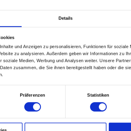
Details
h-Volleyball, Boccia und Tisch-Tennis gehören genauso wie Badminton od
wung. Im Anschluss einige Bahnen in einem der größten Naturbäder Thür
r Tretbooten? Egal wofür man sich entscheidet, hier ist für jeden Gesch
Cookies
 in der Natur? Dann nimmt man sich am besten eine Decke und sucht sich
nhalte und Anzeigen zu personalisieren, Funktionen für soziale
lick auf das Wasser und beobachtete dabei die Schwäne oder Nilgänse.
Website zu analysieren. Außerdem geben wir Informationen zu I
z
r soziale Medien, Werbung und Analysen weiter. Unsere Partner
 Daten zusammen, die Sie ihnen bereitgestellt haben oder die s
n.
Präferenzen
Statistiken
Auf der Karte a
ies