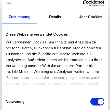
Zustimmung
Details
Über Cookies
Sehenswertes
Touren
Diese Webseite verwendet Cookies
Wir verwenden Cookies, um Inhalte und Anzeigen zu
personalisieren, Funktionen für soziale Medien anbieten
Kontaktdaten
zu können und die Zugriffe auf unsere Website zu
analysieren. Außerdem geben wir Informationen zu Ihrer
Omas Drahtesel
Verwendung unserer Website an unsere Partner für
Niedernstraße 30
soziale Medien, Werbung und Analysen weiter. Unsere
38364
Schöningen
Partner führen diese Informationen möglicherweise mit
05352 9685124
weiteren Daten zusammen, die Sie ihnen bereitgestellt
fahrradvermietung@omas-drahtesel.de
haben oder die sie im Rahmen Ihrer Nutzung der Dienste
Website
gesammelt haben.
E
Notwendig
i
Anreise mit dem Auto
n
Anreise mit öffentlichen Verkehrsmitteln