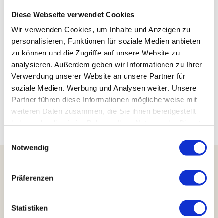
Diese Webseite verwendet Cookies
Spielplatz der Glasmanufaktur Harzkristall
Im Freien Felde 5
Wir verwenden Cookies, um Inhalte und Anzeigen zu
38895
Blankenburg OT Derenburg
personalisieren, Funktionen für soziale Medien anbieten
039453 6800
zu können und die Zugriffe auf unsere Website zu
info@harzkristall.de
analysieren. Außerdem geben wir Informationen zu Ihrer
Verwendung unserer Website an unsere Partner für
Website
soziale Medien, Werbung und Analysen weiter. Unsere
Anreise mit dem Auto
Partner führen diese Informationen möglicherweise mit
Anreise mit öffentlichen Verkehrsmitteln
weiteren Daten zusammen, die Sie ihnen bereitgestellt
haben oder die sie im Rahmen Ihrer Nutzung der Dienste
gesammelt haben.
E
Notwendig
i
n
w
Präferenzen
Harzer Tourismusverband e.V.
i
Marktstraße 45
l
38640 Goslar
l
Statistiken
Telefon: +49 5321 34040