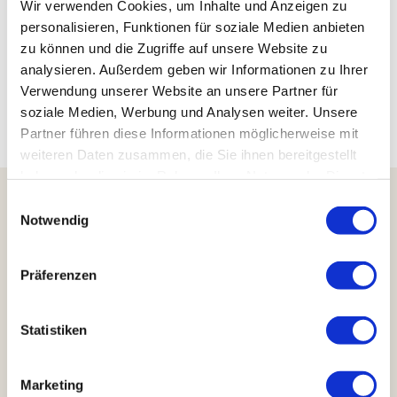
Wir verwenden Cookies, um Inhalte und Anzeigen zu
personalisieren, Funktionen für soziale Medien anbieten
Stolberg im Südharz
zu können und die Zugriffe auf unsere Website zu
analysieren. Außerdem geben wir Informationen zu Ihrer
Verwendung unserer Website an unsere Partner für
Kloster Wöltingerode, Vienenburg
soziale Medien, Werbung und Analysen weiter. Unsere
Partner führen diese Informationen möglicherweise mit
Harzer Edelbrand Manufaktur, Timmenrode
weiteren Daten zusammen, die Sie ihnen bereitgestellt
haben oder die sie im Rahmen Ihrer Nutzung der Dienste
gesammelt haben.
E
Notwendig
i
Harzer Tourismusverband e.V.
n
Marktstraße 45
w
38640 Goslar
Präferenzen
i
Telefon: +49 5321 34040
l
E-Mail:
info@harzinfo.de
l
Statistiken
i
W
F
I
Y
T
g
h
a
n
o
i
Marketing
a
c
s
u
k
u