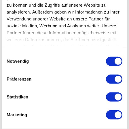
zu können und die Zugriffe auf unsere Website zu
analysieren. Außerdem geben wir Informationen zu Ihrer
Verwendung unserer Website an unsere Partner für
soziale Medien, Werbung und Analysen weiter. Unsere
In der Nähe
Auf der Karte anschauen
Partner führen diese Informationen möglicherweise mit
weiteren Daten zusammen, die Sie ihnen bereitgestellt
haben oder die sie im Rahmen Ihrer Nutzung der Dienste
Veranstaltung
gesammelt haben.
E
Notwendig
i
Sehenswertes
n
w
Präferenzen
Touren
i
l
l
Statistiken
i
Kontaktdaten
g
Marketing
u
Großer Knollen
n
37412
Herzberg am Harz