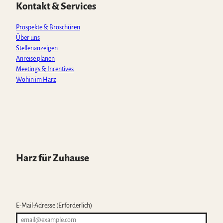
p
o
r
e
Kontakt & Services
p
k
a
m
Prospekte & Broschüren
Über uns
Stellenanzeigen
Anreise planen
Meetings & Incentives
Wohin im Harz
Harz für Zuhause
E-Mail-Adresse
(Erforderlich)