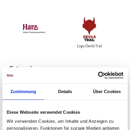
Logo Devils Trail
Gut zu wissen
Beste Jahreszeit
Zustimmung
Details
Über Cookies
geeignet
wetterabhängig
Jan
Feb
Mär
Apr
Mai
Jun
Jul
Diese Webseite verwendet Cookies
Wir verwenden Cookies, um Inhalte und Anzeigen zu
Aug
Sep
Okt
Nov
Dez
personalisieren, Funktionen für soziale Medien anbieten