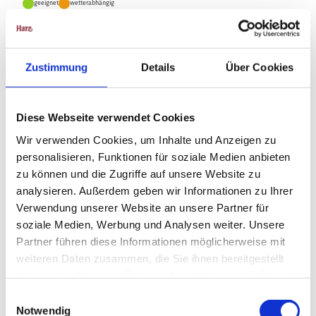
geeignet
wetterabhängig
Jan
Feb
Mär
Apr
Mai
Jun
Jul
Zustimmung
Details
Über Cookies
Aug
Sep
Okt
Nov
Dez
Wegbeschreibung
Diese Webseite verwendet Cookies
Wir verwenden Cookies, um Inhalte und Anzeigen zu
Der Wanderparkplatz Dreibrode ist der Ausgangspunkt der Wanderung.
personalisieren, Funktionen für soziale Medien anbieten
Zu Beginn überquert man vorsichtig die Straße und biegt in den
Wanderweg 16C ein. Diesen begleitet man ca 500 Meter und folgt
zu können und die Zugriffe auf unsere Website zu
daraufhin dem Wanderweg 15D, der den Harzer Hexenstieg mit
analysieren. Außerdem geben wir Informationen zu Ihrer
Brockenumgehung bildet. Nach ca. 700 Meter hat man sein Ziel erreicht.
Verwendung unserer Website an unsere Partner für
Der Hinweg bildet gleichzeitig den Rückweg.
soziale Medien, Werbung und Analysen weiter. Unsere
Partner führen diese Informationen möglicherweise mit
Unser Tipp
weiteren Daten zusammen, die Sie ihnen bereitgestellt
haben oder die sie im Rahmen Ihrer Nutzung der Dienste
Eine Einkehr in die Gaststätte Rehberger Grabenhaus ist sehr
gesammelt haben.
E
empfehlenswert.
Notwendig
i