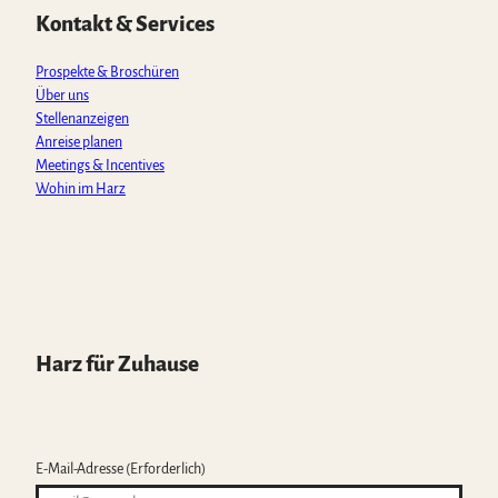
p
o
r
e
Kontakt & Services
p
k
a
m
Prospekte & Broschüren
Über uns
Stellenanzeigen
Anreise planen
Meetings & Incentives
Wohin im Harz
Harz für Zuhause
E-Mail-Adresse
(Erforderlich)