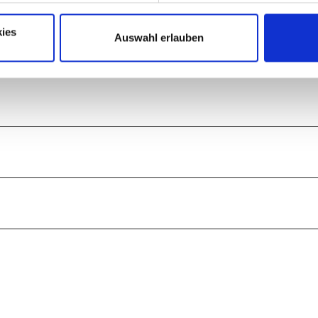
00 Meter weiter entlang des Weges gelangt man linkerhand auf einen Pfad
an diesem Weg ca. 300 Meter gefolgt ist, führt einen der Karstwanderw
ies
Auswahl erlauben
. Nach ca. 400 Metern hat man den Ausgangspunkt erreicht.