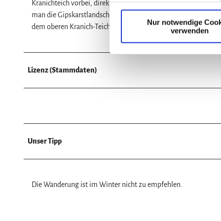
Kranichteich vorbei, direkt zur Stempelstelle 192. Nach ca. 3
l
man die Gipskarstlandschaft ins Auge fassen kann. Nachdem m
Nur notwendige Cook
l
dem oberen Kranich-Teich vorbei und zurück auf dem Forstweg
verwenden
i
g
u
n
Lizenz (Stammdaten)
g
s
a
u
s
w
Unser Tipp
a
h
l
Die Wanderung ist im Winter nicht zu empfehlen.