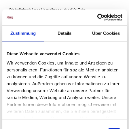
Die Volksbank Arena Harz gibt es auch bei YouTube.
Trailer - Mountainbiking im Harz
Zustimmung
Details
Über Cookies
Karte
Der Harz für Mountainbiker
Diese Webseite verwendet Cookies
Durch die äußerst abwechslungsreiche norddeutsche
Wir verwenden Cookies, um Inhalte und Anzeigen zu
Mittelgebirgslandschaft führen 74 ausgeschilderte Mountainbike-
Rundrouten (Gesamtlänge 2.300 km), die in drei Schwierigkeitsgrade
personalisieren, Funktionen für soziale Medien anbieten
klassifiziert sind. Offizielles Kartenset „Der Harz für Mountainbiker“.
zu können und die Zugriffe auf unsere Website zu
Komplett überarbeitete und erweitere Neuauflage. Das neue Kartenset
analysieren. Außerdem geben wir Informationen zu Ihrer
besteht aus einem Tourbook mit heraustrennbaren
Verwendung unserer Website an unsere Partner für
Einzelbeschreibungen und Detailkarten der Routen. Dazu gibt es eine
soziale Medien, Werbung und Analysen weiter. Unsere
topografische Übersichtskarte (1:50.000) auf wetterfestem und
Partner führen diese Informationen möglicherweise mit
strapazierfähigem POLYART-Material.
weiteren Daten zusammen, die Sie ihnen bereitgestellt
ISBN 978-3-935806-28-2
haben oder die sie im Rahmen Ihrer Nutzung der Dienste
gesammelt haben.
Preis 16,80 €
E