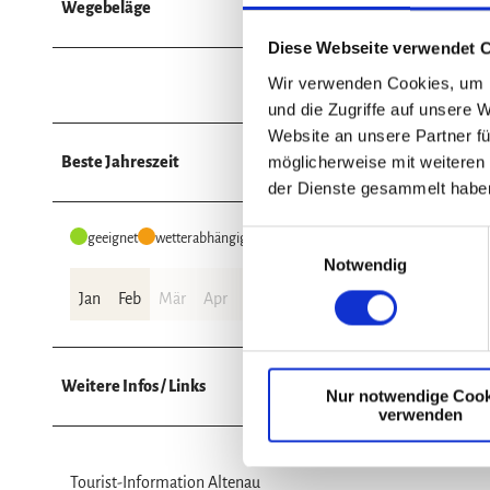
Wegebeläge
Diese Webseite verwendet 
Wir verwenden Cookies, um I
Unbekannt (61%)
und die Zugriffe auf unsere 
Website an unsere Partner fü
möglicherweise mit weiteren
Beste Jahreszeit
der Dienste gesammelt habe
E
geeignet
wetterabhängig
Notwendig
i
n
Jan
Feb
Mär
Apr
Mai
Jun
Jul
Aug
Sep
Okt
w
i
l
Weitere Infos / Links
Nur notwendige Cook
l
verwenden
i
g
u
Tourist-Information Altenau