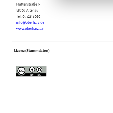
n
Hüttenstraße 9
g
38707 Altenau
s
Tel. 05328 8020
a
info@oberharz.de
u
www.oberharz.de
s
w
a
Lizenz (Stammdaten)
h
l