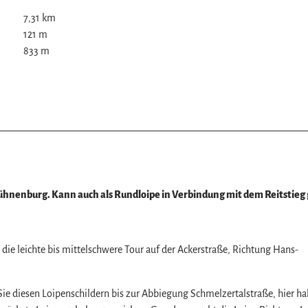
7,31 km
121 m
833 m
z
-Kühnenburg. Kann auch als Rundloipe in Verbindung mit dem Reitstieg
die leichte bis mittelschwere Tour auf der Ackerstraße, Richtung Hans-
Sie diesen Loipenschildern bis zur Abbiegung Schmelzertalstraße, hier ha