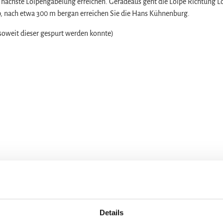
die nächste Loipengabelung erreichen. Geradeaus geht die Loipe Richtung L
b, nach etwa 300 m bergan erreichen Sie die Hans Kühnenburg.
(soweit dieser gespurt werden konnte)
Details