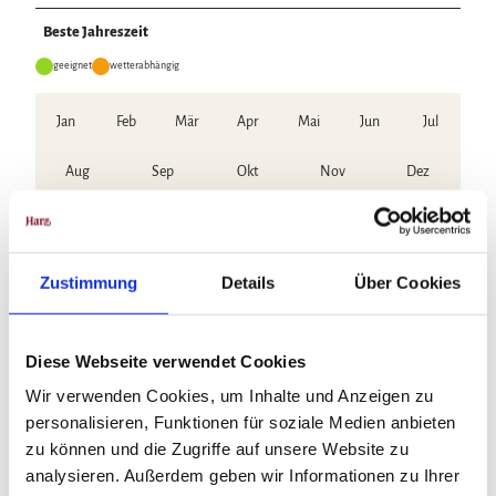
Beste Jahreszeit
geeignet
wetterabhängig
Jan
Feb
Mär
Apr
Mai
Jun
Jul
Aug
Sep
Okt
Nov
Dez
Anreise & Parken
Anfahrt
Zustimmung
Details
Über Cookies
Anfahrt über die A395, weiter auf der B4 bis nach Bad Harzburg
Parken
Sportpark an der Rennbahn Bad Harzburg
Diese Webseite verwendet Cookies
Wir verwenden Cookies, um Inhalte und Anzeigen zu
personalisieren, Funktionen für soziale Medien anbieten
zu können und die Zugriffe auf unsere Website zu
analysieren. Außerdem geben wir Informationen zu Ihrer
In der Nähe
Auf der Karte anschauen