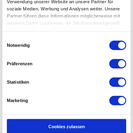
Verwendung unserer Website an unsere Partner für
soziale Medien, Werbung und Analysen weiter. Unsere
Partner führen diese Informationen möglicherweise mit
Veranstaltung
weiteren Daten zusammen, die Sie ihnen bereitgestellt
haben oder die sie im Rahmen Ihrer Nutzung der Dienste
Sehenswertes
gesammelt haben.
E
Notwendig
i
Touren
n
w
Präferenzen
i
l
Kontaktdaten
l
Statistiken
Herbrink
i
38667
Bad Harzburg
g
Marketing
Anreise mit dem Auto
u
Anreise mit öffentlichen Verkehrsmitteln
n
g
s
Cookies zulassen
a