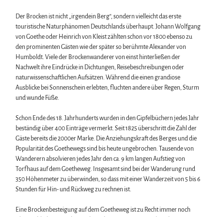
Der Brocken ist nicht „irgendein Berg“, sondern vielleicht das erste
touristische Naturphänomen Deutschlands überhaupt. Johann Wolfgang
von Goethe oder Heinrich von Kleist zählten schon vor 1800 ebenso zu
den prominenten Gästen wie der später so berühmte Alexander von
Humboldt. Viele der Brockenwanderer von einst hinterließen der
Nachwelt ihre Eindrücke in Dichtungen, Reisebeschreibungen oder
naturwissenschaftlichen Aufsätzen. Während die einen grandiose
Ausblicke bei Sonnenschein erlebten, fluchten andere über Regen, Sturm
und wunde Füße.
Schon Ende des 18. Jahrhunderts wurden in den Gipfelbüchern jedes Jahr
beständig über 400 Einträge vermerkt. Seit 1825 überschritt die Zahl der
Gäste bereits die 2000er Marke. Die Anziehungskraft des Berges und die
Popularität des Goethewegs sind bis heute ungebrochen. Tausende von
Wanderern absolvieren jedes Jahr den ca. 9 km langen Aufstieg von
Torfhaus auf dem Goetheweg. Insgesamt sind bei der Wanderung rund
350 Höhenmeter zu überwinden, so dass mit einer Wanderzeit von 5 bis 6
Stunden für Hin- und Rückweg zu rechnen ist.
Eine Brockenbesteigung auf dem Goetheweg ist zu Recht immer noch