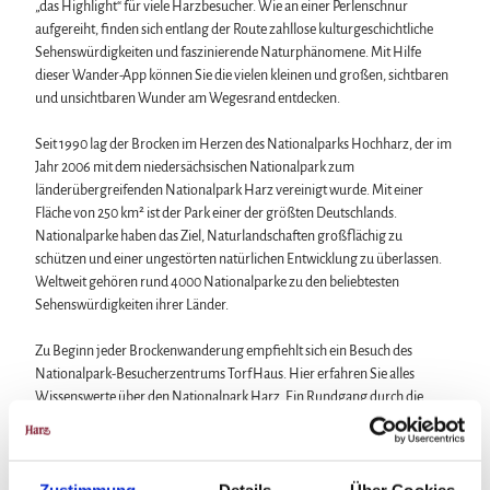
„das Highlight“ für viele Harzbesucher. Wie an einer Perlenschnur
aufgereiht, finden sich entlang der Route zahllose kulturgeschichtliche
Sehenswürdigkeiten und faszinierende Naturphänomene. Mit Hilfe
dieser Wander-App können Sie die vielen kleinen und großen, sichtbaren
und unsichtbaren Wunder am Wegesrand entdecken.
Seit 1990 lag der Brocken im Herzen des Nationalparks Hochharz, der im
Jahr 2006 mit dem niedersächsischen Nationalpark zum
länderübergreifenden Nationalpark Harz vereinigt wurde. Mit einer
Fläche von 250 km² ist der Park einer der größten Deutschlands.
Nationalparke haben das Ziel, Naturlandschaften großflächig zu
schützen und einer ungestörten natürlichen Entwicklung zu überlassen.
Weltweit gehören rund 4000 Nationalparke zu den beliebtesten
Sehenswürdigkeiten ihrer Länder.
Zu Beginn jeder Brockenwanderung empfiehlt sich ein Besuch des
Nationalpark-Besucherzentrums TorfHaus. Hier erfahren Sie alles
Wissenswerte über den Nationalpark Harz. Ein Rundgang durch die
Ausstellung zeigt Ihnen, was Sie auf Ihrer Tour zum Brocken erwartet,
und stimmt Sie auf die einzigartige Landschaft im Nationalpark Harz ein.