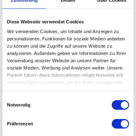
Zustimmung
Details
Über Cookies
Harz: Magische Gebirgswelt
Diese Webseite verwendet Cookies
Wir verwenden Cookies, um Inhalte und Anzeigen zu
personalisieren, Funktionen für soziale Medien anbieten
zu können und die Zugriffe auf unsere Website zu
Gut zu wissen
analysieren. Außerdem geben wir Informationen zu Ihrer
Verwendung unserer Website an unsere Partner für
soziale Medien, Werbung und Analysen weiter. Unsere
Wegebeläge
Partner führen diese Informationen möglicherweise mit
weiteren Daten zusammen, die Sie ihnen bereitgestellt
Pfad (7%)
Straße (14%)
haben oder die sie im Rahmen Ihrer Nutzung der Dienste
Asphalt (10%)
Weg (6%)
gesammelt haben.
Schotter (63%)
E
Notwendig
i
Beste Jahreszeit
n
geeignet
wetterabhängig
w
Präferenzen
i
Jan
Feb
Mär
Apr
Mai
Jun
Jul
l