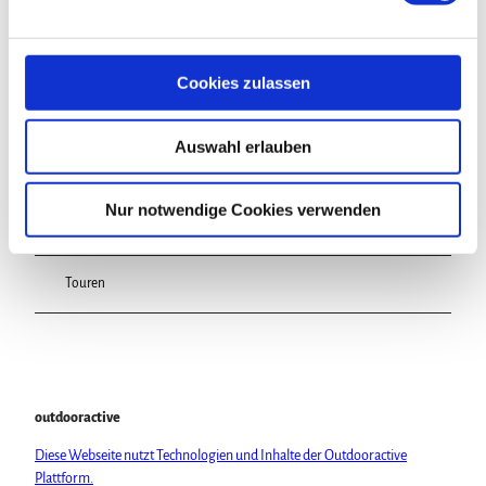
n
g
s
Cookies zulassen
In der Nähe
Auf der Karte anschauen
a
u
Auswahl erlauben
s
Veranstaltung
w
a
Nur notwendige Cookies verwenden
Sehenswertes
h
l
Touren
outdooractive
Diese Webseite nutzt Technologien und Inhalte der Outdooractive
Plattform.