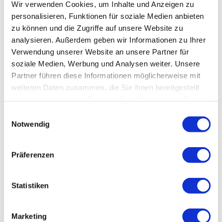
Wir verwenden Cookies, um Inhalte und Anzeigen zu
Ilsenburg, wo es einen schönen Teich zu sehen gibt. Nun geht es wieder
personalisieren, Funktionen für soziale Medien anbieten
zurück Richtung Bad Harzburg.
zu können und die Zugriffe auf unsere Website zu
analysieren. Außerdem geben wir Informationen zu Ihrer
Ausrüstung
Verwendung unserer Website an unsere Partner für
soziale Medien, Werbung und Analysen weiter. Unsere
Keine spezielle Ausrüstung notwendig.
Partner führen diese Informationen möglicherweise mit
Weitere Infos / Links
weiteren Daten zusammen, die Sie ihnen bereitgestellt
haben oder die sie im Rahmen Ihrer Nutzung der Dienste
Tourist-Information, Telefonnummer: 05322/75330
gesammelt haben.
E
info@bad-harzburg.de
Notwendig
i
n
Lizenz (Stammdaten)
w
Präferenzen
i
l
l
Statistiken
Sicherheitshinweise
i
Keine speziellen Sicherheitshinweise notwendig.
g
Marketing
u