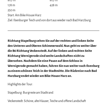
807 m
807 m
Wintersport
178 m
428 m
Bäder, Thermen & Saunen
250 m
Regionalmarke Typisch Harz
Start: Am Bike House Harz
Urlaub mit Hund im Harz
Ziel: Ilsenburger Teich und von dort aus wieder nach Bad Harzburg.
Filmkulisse Harz
Naturlandschaft Harz
Richtung Stapelburg sehen Sie auf der rechten und linken Seite
Berauschend schöne Wildnis
den Unteren und Oberen Schimmerwald. Nun geht es weiter über
Der Brocken im Harz
die B6 Richtung Veckenstedt. Auf der linken und rechten Seite
Veranstaltungen
Nationalpark Harz
Richtung Wernigerode sind weite Landschaften nicht zu
Veranstaltungskalender
Geopark Harz
übersehen. Nachdem Sie eine Pause auf dem Schloss in
Harzer KulturWinter
Naturparke im Harz
Service
Wernigerode gemacht haben, fahren Sie nun weiter nach Ilsenburg
Harzer Klostersommer
Biosphärenreservat Karstlandschaft Südharz
Wir für unsere Gäste
zu einem schönen Teich in der Stadtmitte. Die Rückreise nach Bad
Silvester
Das grüne Band
Kontakt
Harzburg endet wieder am Bike House Harz an.
Walpurgis
Regionalstudie Harz
Prospekte
Osterfeuer
Initiative "Der Wald ruft"
Highlights der Tour:
Online-Shop
Weihnachts- & Adventsmärkte
0% Müll - 100% Harz #NimmsWiederMit
Newsletter-Anmeldung
Stadt- & Sonderführungen im Harz
Stapelburg: Burgreste am Stadtrand
Apps & Multimedia-Guides
Theater & Bühnen im Harz
Harzer Tourismusverband
Veckenstedt: Schöne, alte Häuser, Teiche und offene Landschaft
Jobs im Harztourismus