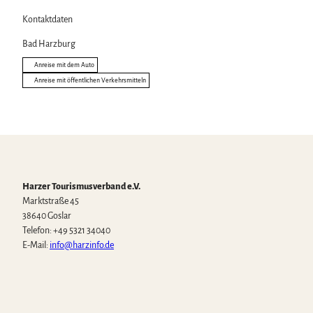
Kontaktdaten
Bad Harzburg
Anreise mit dem Auto
Anreise mit öffentlichen Verkehrsmitteln
Harzer Tourismusverband e.V.
Marktstraße 45
38640 Goslar
Telefon: +49 5321 34040
E-Mail:
info@harzinfo.de
W
F
I
Y
T
h
a
n
o
i
a
c
s
u
k