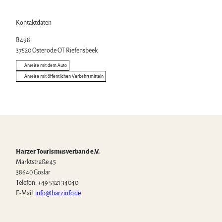
Kontaktdaten
B498
37520
Osterode OT Riefensbeek
Anreise mit dem Auto
Anreise mit öffentlichen Verkehrsmitteln
Harzer Tourismusverband e.V.
Marktstraße 45
38640 Goslar
Telefon: +49 5321 34040
E-Mail:
info@harzinfo.de
W
F
I
Y
T