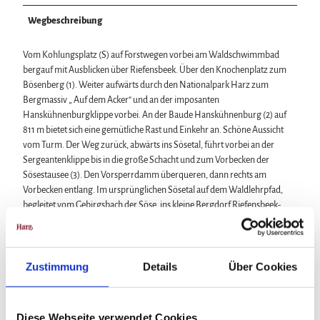
Wegbeschreibung
Vom Kohlungsplatz (S) auf Forstwegen vorbei am Waldschwimmbad
bergauf mit Ausblicken über Riefensbeek. Über den Knochenplatz zum
Bösenberg (1). Weiter aufwärts durch den Nationalpark Harz zum
Bergmassiv „ Auf dem Acker“ und an der imposanten
Hanskühnenburgklippe vorbei. An der Baude Hanskühnenburg (2) auf
811 m bietet sich eine gemütliche Rast und Einkehr an. Schöne Aussicht
vom Turm. Der Weg zurück, abwärts ins Sösetal, führt vorbei an der
Sergeantenklippe bis in die große Schacht und zum Vorbecken der
Sösestausee (3). Den Vorsperrdamm überqueren, dann rechts am
Vorbecken entlang. Im ursprünglichen Sösetal auf dem Waldlehrpfad,
begleitet vom Gebirgsbach der Söse, ins kleine Bergdorf Riefensbeek-
Kamschlacken. Hier warten diverse Einkehrmöglichkeiten. Bis zum
Parkplatz ist es nicht mehr weit.
Zustimmung
Details
Über Cookies
Ausrüstung
Diese Webseite verwendet Cookies