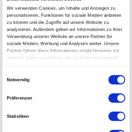
Normale Wanderausrüstung, Trinkflasche.
Wir verwenden Cookies, um Inhalte und Anzeigen zu
personalisieren, Funktionen für soziale Medien anbieten
Egal ob BaudenSteig oder BaudenSteig Rundweg, bei jeder Etappe ist
zu können und die Zugriffe auf unsere Website zu
eine Einkehr und eine Aussicht garantiert. Wanderschuhe an und los!
analysieren. Außerdem geben wir Informationen zu Ihrer
Verwendung unserer Website an unsere Partner für
Anreise & Parken
soziale Medien, Werbung und Analysen weiter. Unsere
Partner führen diese Informationen möglicherweise mit
Anfahrt
weiteren Daten zusammen, die Sie ihnen bereitgestellt
A7, AS Seesen; B243 nach Osterode, B498 Sösetalsperre - Riefensbeek.
haben oder die sie im Rahmen Ihrer Nutzung der Dienste
gesammelt haben.
E
Parken
Notwendig
i
Parkplatz Kohlungsplatz am Ortsausgang Riefensbeek - Kammschlacken
n
w
Präferenzen
Öffentliche Verkehrsmittel
i
l
DB: Bahnhof Osterode; www.bahn.de; Verkehrsverbund
Südniedersachsen, www.vsninfo.de
l
Statistiken
i
g