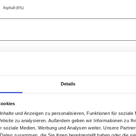
Asphalt (8%)
Nov
Dez
Details
Cookies
nhalte und Anzeigen zu personalisieren, Funktionen für soziale
mbad bergauf mit Ausblicken über Riefensbeek. Über den Knochenplat
Website zu analysieren. Außerdem geben wir Informationen zu I
 zum Bergmassiv „ Auf dem Acker“ und an der imposanten Hanskühnenbur
r soziale Medien, Werbung und Analysen weiter. Unsere Partner
ch eine gemütliche Rast und Einkehr an. Schöne Aussicht vom Turm. Der 
 Daten zusammen, die Sie ihnen bereitgestellt haben oder die s