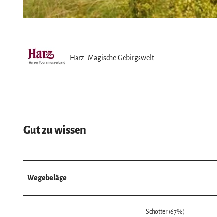
© Christian Francken, Harzer Sonnenseite
Harz: Magische Gebirgswelt
Gut zu wissen
Wegebeläge
Schotter (67%)