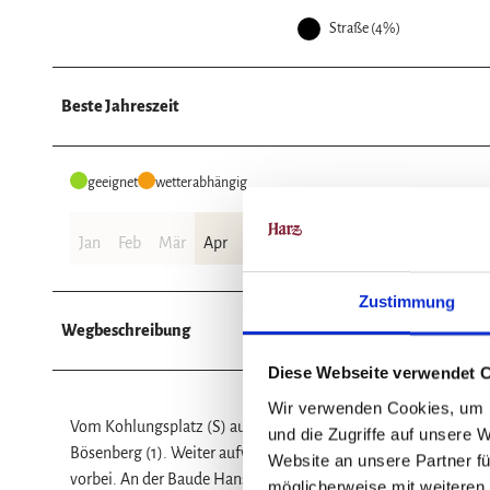
Straße (4%)
Beste Jahreszeit
geeignet
wetterabhängig
Jan
Feb
Mär
Apr
Mai
Jun
Jul
Aug
Sep
Okt
Zustimmung
Wegbeschreibung
Diese Webseite verwendet 
Wir verwenden Cookies, um I
Vom Kohlungsplatz (S) auf Forstwegen vorbei am Waldschwim
und die Zugriffe auf unsere 
Bösenberg (1). Weiter aufwärts durch den Nationalpark Harz
Website an unsere Partner fü
vorbei. An der Baude Hanskühnenburg (2) auf 811 m bietet si
möglicherweise mit weiteren