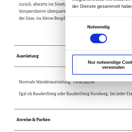
zurück, abwärts ins Sösetal, führt vorbei an der Sergeantenkl
der Dienste gesammelt habe
Vorsperrdamm überqueren, dann rechts am Vorbecken entlang.
der Söse, ins kleine Bergdorf Riefensbeek-Kamschlacken. Hier 
E
Notwendig
i
n
w
i
l
Ausrüstung
Nur notwendige Cook
l
verwenden
i
g
Normale Wanderausrüstung, Trinkflasche.
u
n
Egal ob BaudenSteig oder BaudenSteig Rundweg, bei jeder Etap
g
s
a
u
Anreise & Parken
s