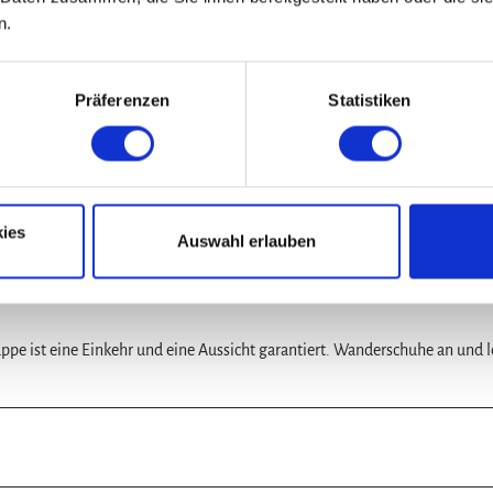
ippe bis in die große Schacht und zum Vorbecken der Sösestausee (3). Den
n.
 Im ursprünglichen Sösetal auf dem Waldlehrpfad, begleitet vom Gebir
warten diverse Einkehrmöglichkeiten. Bis zum Parkplatz ist es nicht mehr
Präferenzen
Statistiken
ies
Auswahl erlauben
pe ist eine Einkehr und eine Aussicht garantiert. Wanderschuhe an und l