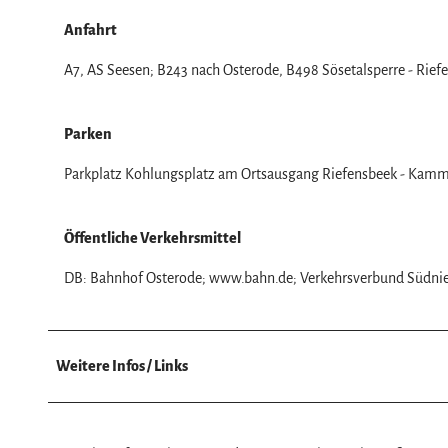
w
a
Anfahrt
h
A7, AS Seesen; B243 nach Osterode, B498 Sösetalsperre - Rief
l
Parken
Parkplatz Kohlungsplatz am Ortsausgang Riefensbeek - Kam
Öffentliche Verkehrsmittel
DB: Bahnhof Osterode; www.bahn.de; Verkehrsverbund Südnie
Weitere Infos / Links