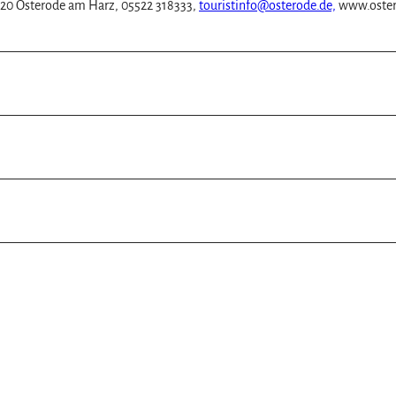
7520 Osterode am Harz, 05522 318333,
touristinfo@osterode.de,
www.oster