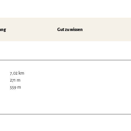
ung
Gut zu wissen
7,02 km
271 m
559 m