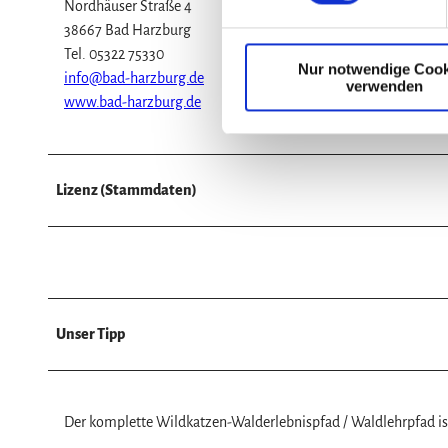
Nordhäuser Straße 4
i
38667 Bad Harzburg
l
Tel. 05322 75330
Nur notwendige Cook
l
info@bad-harzburg.de
verwenden
i
www.bad-harzburg.de
g
u
n
g
Lizenz (Stammdaten)
s
a
u
s
w
a
Unser Tipp
h
l
Der komplette Wildkatzen-Walderlebnispfad / Waldlehrpfad ist