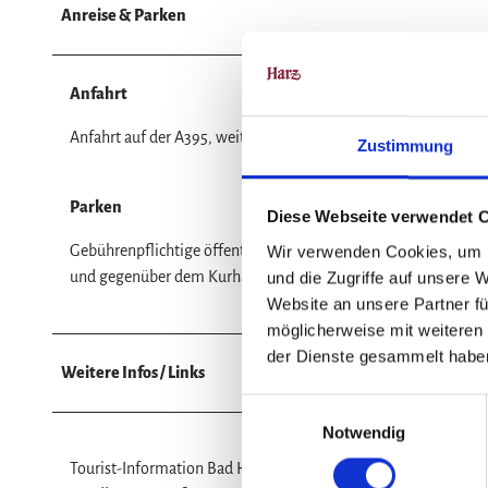
Anreise & Parken
Anfahrt
Anfahrt auf der A395, weiter über die B4 bis nach Bad Harzbur
Zustimmung
Parken
Diese Webseite verwendet 
Gebührenpflichtige öffentliche Parkplätze sind vorhanden auf
Wir verwenden Cookies, um I
und gegenüber dem Kurhaus Bad Harzburg.
und die Zugriffe auf unsere 
Website an unsere Partner fü
möglicherweise mit weiteren
der Dienste gesammelt habe
Weitere Infos / Links
E
Notwendig
i
n
Tourist-Information Bad Harzburg
w