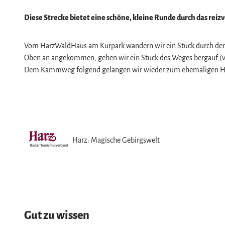
Naturlandschaft Harz
Diese Strecke bietet eine schöne, kleine Runde durch das reizv
Berauschend schöne Wildnis
Der Brocken im Harz
Veranstaltungen
Vom HarzWaldHaus am Kurpark wandern wir ein Stück durch den 
Nationalpark Harz
Veranstaltungskalender
Oben an angekommen, gehen wir ein Stück des Weges bergauf (v
Geopark Harz
Harzer KulturWinter
Service
Dem Kammweg folgend gelangen wir wieder zum ehemaligen Har
Naturparke im Harz
Harzer Klostersommer
Wir für unsere Gäste
Biosphärenreservat Karstlandschaft Südhar
Silvester
Kontakt
Das grüne Band
Walpurgis
Prospekte
Regionalstudie Harz
Osterfeuer
Online-Shop
Harz: Magische Gebirgswelt
Initiative "Der Wald ruft"
Weihnachts- & Adventsmärkte
Newsletter-Anmeldung
0% Müll - 100% Harz #NimmsWiederMit
Stadt- & Sonderführungen im Harz
Apps & Multimedia-Guides
Theater & Bühnen im Harz
Harzer Tourismusverband
Jobs im Harztourismus
Gut zu wissen