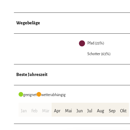
Wegebeläge
Pfad (23%)
Schotter (63%)
Beste Jahreszeit
geeignet
wetterabhängig
Jan
Feb
Mär
Apr
Mai
Jun
Jul
Aug
Sep
Okt