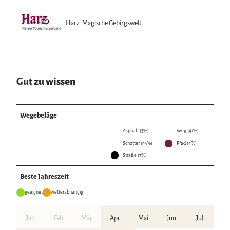
Harz: Magische Gebirgswelt
Gut zu wissen
Wegebeläge
Asphalt (3%)
Weg (41%)
Schotter (45%)
Pfad (4%)
Straße (7%)
Beste Jahreszeit
geeignet
wetterabhängig
Jan
Feb
Mär
Apr
Mai
Jun
Jul