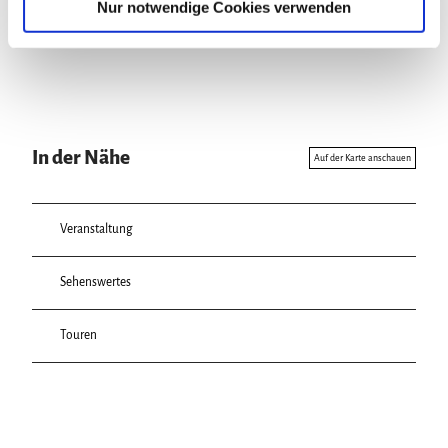
a
Nur notwendige Cookies verwenden
h
l
In der Nähe
Auf der Karte anschauen
Veranstaltung
Sehenswertes
Touren