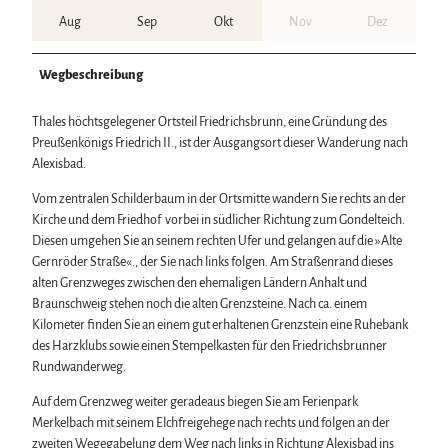
Aug
Sep
Okt
Nov
Dez
Wegbeschreibung
Thales höchtsgelegener Ortsteil Friedrichsbrunn, eine Gründung des
Preußenkönigs Friedrich II., ist der Ausgangsort dieser Wanderung nach
Alexisbad.
Vom zentralen Schilderbaum in der Ortsmitte wandern Sie rechts an der
Kirche und dem Friedhof vorbei in südlicher Richtung zum Gondelteich.
Diesen umgehen Sie an seinem rechten Ufer und gelangen auf die »Alte
Gernröder Straße«., der Sie nach links folgen. Am Straßenrand dieses
alten Grenzweges zwischen den ehemaligen Ländern Anhalt und
Braunschweig stehen noch die alten Grenzsteine. Nach ca. einem
Kilometer finden Sie an einem gut erhaltenen Grenzstein eine Ruhebank
des Harzklubs sowie einen Stempelkasten für den Friedrichsbrunner
Rundwanderweg.
Auf dem Grenzweg weiter geradeaus biegen Sie am Ferienpark
Merkelbach mit seinem Elchfreigehege nach rechts und folgen an der
zweiten Wegegabelung dem Weg nach links in Richtung Alexisbad ins