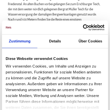
Friedenstal. An alten Buchen vorbei gelangen Sie zum Erichburger Teich,
der mit dem weiter nördlich gelegenen Bergrat Müller Teich für die
Wasserversorgung der damaligen Bergwerksanlagen genutzt wurde.
Nach rund 100 Metern finden Sie die Reste eines einstigen
Bergwerksbetriebes (Dennarttanne), dessen Hauptförderzeit in das 18.
Jahrhundert fällt. Im Jahre 1938 wurde die Grube letztmalig aufgefahren.
Wenige hundert Meter weiter den Weg entlang Richtung Süden liegt
Zustimmung
Details
Über Cookies
rechter Hand die Ruine der Erichsburg mit ihren deutlich zu erkennenden
Graben- und Wallanlagen. Folgen Sie nun dem sich sacht durch die
Feuchtgebiete schlängelnden Friedensbach, bis Sie 500 Meter vor
Diese Webseite verwendet Cookies
Alexisbad an einen Abzweig zur Marienquelle gelangen, deren Besuch
Wir verwenden Cookies, um Inhalte und Anzeigen zu
einen Abstecher lohnt. Zurück auf dem Hauptweg erreichen Sie nach
wenigen Minuten das Ziel dieser Wanderung – Alexisbad.
personalisieren, Funktionen für soziale Medien anbieten
zu können und die Zugriffe auf unsere Website zu
analysieren. Außerdem geben wir Informationen zu Ihrer
Anreise & Parken
Verwendung unserer Website an unsere Partner für
Anfahrt
soziale Medien, Werbung und Analysen weiter. Unsere
Partner führen diese Informationen möglicherweise mit
A36 Abfahrt Thale, weiter über die L240 über Warnstedt nach Thale, dort
weiteren Daten zusammen, die Sie ihnen bereitgestellt
weiter auf der L240 nach Friedrichsbrunn