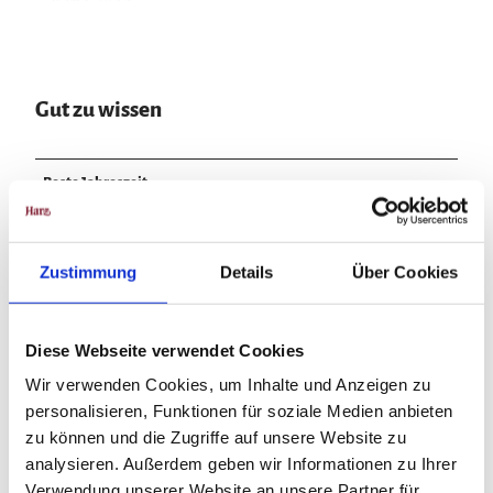
Gut zu wissen
Beste Jahreszeit
geeignet
wetterabhängig
Zustimmung
Details
Über Cookies
Jan
Feb
Mär
Apr
Mai
Jun
Jul
Aug
Sep
Okt
Nov
Dez
Diese Webseite verwendet Cookies
Wir verwenden Cookies, um Inhalte und Anzeigen zu
personalisieren, Funktionen für soziale Medien anbieten
zu können und die Zugriffe auf unsere Website zu
In der Nähe
analysieren. Außerdem geben wir Informationen zu Ihrer
Auf der Karte anschauen
Verwendung unserer Website an unsere Partner für