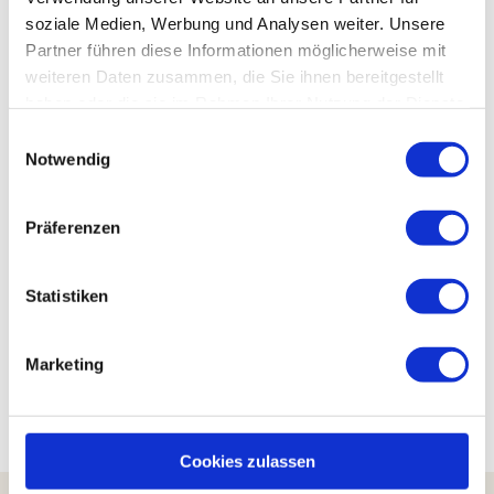
soziale Medien, Werbung und Analysen weiter. Unsere
Partner führen diese Informationen möglicherweise mit
Veranstaltung
weiteren Daten zusammen, die Sie ihnen bereitgestellt
haben oder die sie im Rahmen Ihrer Nutzung der Dienste
Sehenswertes
gesammelt haben.
E
Notwendig
i
Touren
n
w
Präferenzen
i
Kontaktdaten
l
l
Statistiken
Altenauer Straße
i
38678
Clausthal-Zellerfeld
g
Marketing
Anreise mit dem Auto
u
Anreise mit öffentlichen Verkehrsmitteln
n
g
s
Cookies zulassen
a