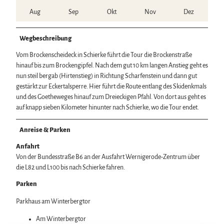
Aug
Sep
Okt
Nov
Dez
Wegbeschreibung
Vom Brockenscheideck in Schierke führt die Tour die Brockenstraße
hinauf bis zum Brockengipfel. Nach dem gut 10 km langen Anstieg geht es
nun steil bergab (Hirtenstieg) in Richtung Scharfenstein und dann gut
gestärkt zur Eckertalsperre. Hier führt die Route entlang des Skidenkmals
und des Goetheweges hinauf zum Dreieckigen Pfahl. Von dort aus geht es
auf knapp sieben Kilometer hinunter nach Schierke, wo die Tour endet.
Anreise & Parken
Anfahrt
Von der Bundesstraße B6 an der Ausfahrt Wernigerode-Zentrum über
die L82 und L100 bis nach Schierke fahren.
Parken
Parkhaus am Winterbergtor
Am Winterbergtor