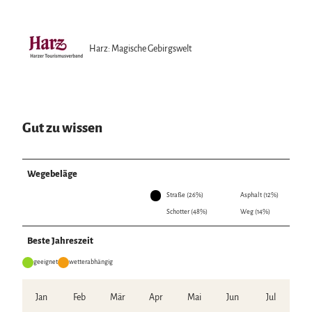
Harz: Magische Gebirgswelt
Gut zu wissen
Wegebeläge
Straße (26%)
Asphalt (12%)
Schotter (48%)
Weg (14%)
Beste Jahreszeit
geeignet
wetterabhängig
Jan
Feb
Mär
Apr
Mai
Jun
Jul