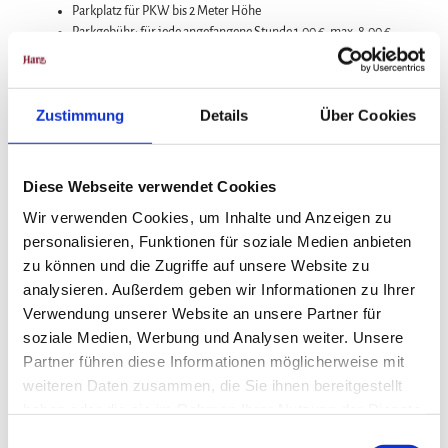
Parkplatz für PKW bis 2 Meter Höhe
Parkgebühr: für jede angefangene Stunde 1,00 €, max. 8,00 €
Tagesgebühr
700 überdachte PKW-Stellflächen
Toiletten
Zustimmung
Details
Über Cookies
Parkplatz "Am Thälchen"
Brockenstraße
Diese Webseite verwendet Cookies
Parkplatz ist in 3 Bereiche unterteilt:
Parkplatz für Gäste der Harzer Schmalspurbahnen (HSB)
Wir verwenden Cookies, um Inhalte und Anzeigen zu
Parkgebühr: 35,00 € davon sind 8,00 € Parkgebühren
personalisieren, Funktionen für soziale Medien anbieten
und 27,00 € für einen Gutschein für eine Fahrt mit der
zu können und die Zugriffe auf unsere Website zu
HSB
analysieren. Außerdem geben wir Informationen zu Ihrer
Parkplatz nur für Fahrzeuge über einer Höhe von 2
Verwendung unserer Website an unsere Partner für
Metern (Busse, Wohnmobile, ...) Parkgebühr: frei
Parkplatz nur für Gäste der Sommerrodelbahn "Brocken
soziale Medien, Werbung und Analysen weiter. Unsere
Coaster" Parkgebühr: für Gäste frei
Partner führen diese Informationen möglicherweise mit
weiteren Daten zusammen, die Sie ihnen bereitgestellt
Öffentliche Verkehrsmittel
haben oder die sie im Rahmen Ihrer Nutzung der Dienste
Anreise mit dem Zug nach Wernigerode und von dort mit der Buslinie
gesammelt haben.
E
264 nach Schierke.