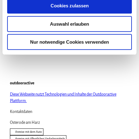
s
Cookies zulassen
In der Nähe
Auf der Karte anschauen
a
u
Auswahl erlauben
s
Sehenswertes
w
a
Nur notwendige Cookies verwenden
Touren
h
l
outdooractive
Diese Webseite nutzt Technologien und Inhalte der Outdooractive
Plattform.
Kontaktdaten
Osterode am Harz
Anreise mit dem Auto
Anreise mit öffentlichen Verkehrsmitteln