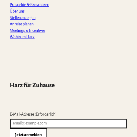
m
Prospekte & Broschüren
Über uns
Stellenanzeigen
Anreise planen
Meetings & Incentives
Wohin im Harz
Harz für Zuhause
E-Mail-Adresse
(Erforderlich)
Jetzt anmelden