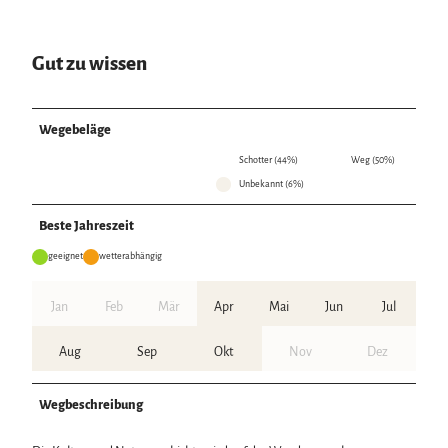
Gut zu wissen
Wegebeläge
Schotter (44%)
Weg (50%)
Unbekannt (6%)
Beste Jahreszeit
geeignet
wetterabhängig
Jan
Feb
Mär
Apr
Mai
Jun
Jul
Aug
Sep
Okt
Nov
Dez
Wegbeschreibung