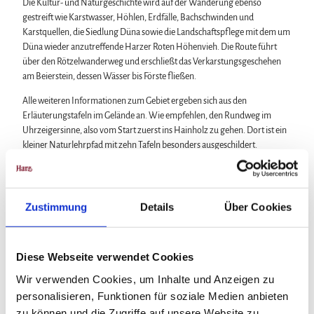
Die Kultur- und Naturgeschichte wird auf der Wanderung ebenso
gestreift wie Karstwasser, Höhlen, Erdfälle, Bachschwinden und
Karstquellen, die Siedlung Düna sowie die Landschaftspflege mit dem um
Düna wieder anzutreffende Harzer Roten Höhenvieh. Die Route führt
über den Rötzelwanderweg und erschließt das Verkarstungsgeschehen
am Beierstein, dessen Wässer bis Förste fließen.
Alle weiteren Informationen zum Gebiet ergeben sich aus den
Erläuterungstafeln im Gelände an. Wie empfehlen, den Rundweg im
Uhrzeigersinne, also vom Start zuerst ins Hainholz zu gehen. Dort ist ein
kleiner Naturlehrpfad mit zehn Tafeln besonders ausgeschildert.
Der Naturschutz im Hainholz: „Die Gipskarstlandschaft im Südharz ist
von einzigartigem Naturwert, großer landschaftlicher Schönheit und
bietet Lebensraum für eine vielfältige Flora und Fauna. Die Länder
Zustimmung
Details
Über Cookies
Niedersachsen, Sachsen-Anhalt und Thüringen tragen hinsichtlich der
Gipskarstlandschaft besondere Verantwortung und haben ... wertvolle
Teile der Gipskarstlandschaft geschützt... Natur- und Landschaftsschutz
Diese Webseite verwendet Cookies
soll sich auch aus der Region entwickeln und von den dortigen Bürgern,
Gemeinden und Verbänden getragen werden. ...“
Wir verwenden Cookies, um Inhalte und Anzeigen zu
personalisieren, Funktionen für soziale Medien anbieten
In dieser hier in Auszügen wiedergegebenen Erklärung der drei
zu können und die Zugriffe auf unsere Website zu
Umweltminister aus Niedersachsen, Sachsen-Anhalt und Thüringen von