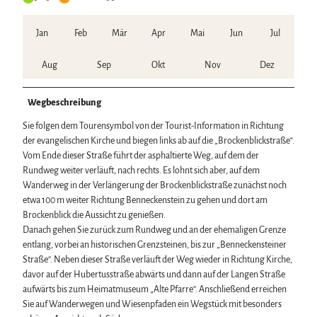
Jan
Feb
Mär
Apr
Mai
Jun
Jul
Aug
Sep
Okt
Nov
Dez
Wegbeschreibung
Sie folgen dem Tourensymbol von der Tourist-Information in Richtung
der evangelischen Kirche und biegen links ab auf die „Brockenblickstraße“.
Vom Ende dieser Straße führt der asphaltierte Weg, auf dem der
Rundweg weiter verläuft, nach rechts. Es lohnt sich aber, auf dem
Wanderweg in der Verlängerung der Brockenblickstraße zunächst noch
etwa 100 m weiter Richtung Benneckenstein zu gehen und dort am
Brockenblick die Aussicht zu genießen.
Danach gehen Sie zurück zum Rundweg und an der ehemaligen Grenze
entlang, vorbei an historischen Grenzsteinen, bis zur „Benneckensteiner
Straße“. Neben dieser Straße verläuft der Weg wieder in Richtung Kirche,
davor auf der Hubertusstraße abwärts und dann auf der Langen Straße
aufwärts bis zum Heimatmuseum „Alte Pfarre“. Anschließend erreichen
Sie auf Wanderwegen und Wiesenpfaden ein Wegstück mit besonders