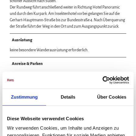
schöner Aussicht nach Süden.
Der Rundweg führt anschließend weiter in Richtung Hotel Panoramic
und durch den Kurpark. Am Insektenhotel vorbei gelangen Sie auf die
Gerhart-Hauptmann-Straße bis zur Bundesstraße 4. Nach Überquerung
der Straße führt der Weg in den Ort und zum Ausgangspunkt zurück.
Ausrüstung
keine besondere Wanderausrüstung erforderlich.
Anreise & Parken
Anfahrt
Hohegeiß ist erreichbar über die B4, Braunlage – Nordhausen, bzw. über
die Landesstraße Walkenried - Zorge sowie über Hasselfelde -
Benneckenstein.
Zustimmung
Details
Über Cookies
Parken
Parkplatz unterhalb der Tourist-Information.
Diese Webseite verwendet Cookies
Öffentliche Verkehrsmittel
Wir verwenden Cookies, um Inhalte und Anzeigen zu
Buslinie 470 VSN von Braunlage (hier treffen sich diverse Buslinien) nach
personalisieren, Funktionen für soziale Medien anbieten