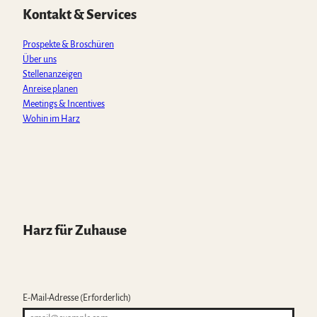
p
o
r
e
Kontakt & Services
p
k
a
m
Prospekte & Broschüren
Über uns
Stellenanzeigen
Anreise planen
Meetings & Incentives
Wohin im Harz
Harz für Zuhause
E-Mail-Adresse
(Erforderlich)