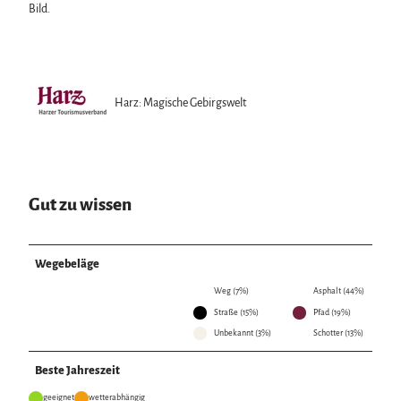
Bild.
Harz: Magische Gebirgswelt
Gut zu wissen
Wegebeläge
Weg (7%)
Asphalt (44%)
Straße (15%)
Pfad (19%)
Unbekannt (3%)
Schotter (13%)
Beste Jahreszeit
geeignet
wetterabhängig