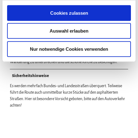
Ev. Kirche „Zur Himmelspforte“
Kirchstraße 7a, Tel.: 05583/834
g
s
Cookies zulassen
a
Lizenz (Stammdaten)
u
Auswahl erlauben
s
w
Unser Tipp
a
Nur notwendige Cookies verwenden
h
Bei der evangelischen Kirche „Zur Himmelspforte“ lohnt es sich, die
Wanderung zu unterbrechen und die schöne Kirche zu besichtigen.
l
Sicherheitshinweise
Es werden mehrfach Bundes- und Landesstraßen überquert. Teilweise
führt die Route auch unmittelbar kurze Stücke auf den asphaltierten
Straßen. Hier ist besondere Vorsicht geboten, bitte auf den Autoverkehr
achten!