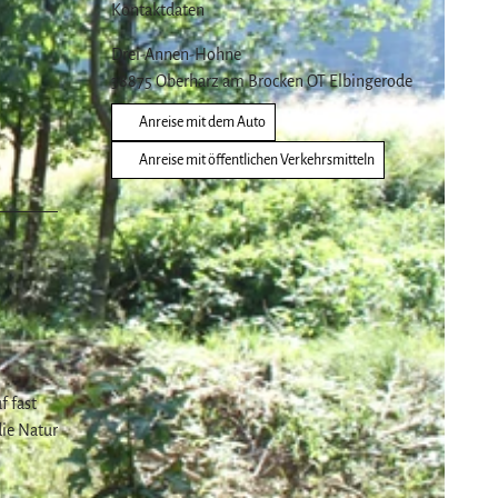
Kontaktdaten
Drei-Annen-Hohne
38875
Oberharz am Brocken OT Elbingerode
Anreise mit dem Auto
Anreise mit öffentlichen Verkehrsmitteln
f fast
die Natur