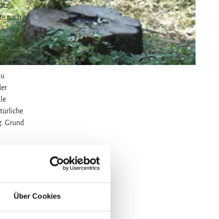
atz
te nach
ach
zu
der
le
türliche
g. Grund
ur
Beute
Über Cookies