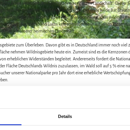
nzigen Bären verändert den Geschmack einer ganzen Landschaft". Dieser S
gründer der modernen Ökologie aus den USA. Der erste wilde Bär brauch
en wieder deutschen Boden zu betreten. Die Vorstellung, dass wilde Bären
 denkbar. Auch Wolf und Luchs kehren mittlerweile auf leisen Pfoten n
 Geschmack unserer heimischen Landschaft.
sgebiete zum Überleben. Davon gibt es in Deutschland immer noch viel 
läche nehmen Wildnisgebiete heute ein. Zumeist sind es die Kernzonen 
von erheblichen Widerständen begleitet. Andererseits fordert die Nationa
 der Fläche Deutschlands Wildnis zuzulassen; im Wald soll auf 5 % eine na
ucher unserer Nationalparke pro Jahr dort eine erhebliche Wertschöpfun
eben.
tionalpark Harz können Sie die Schönheit und Faszination wilder Nat
inein in eine Region, die heute auch wieder Luchse erkunden, in der sie 
ehen.
Details