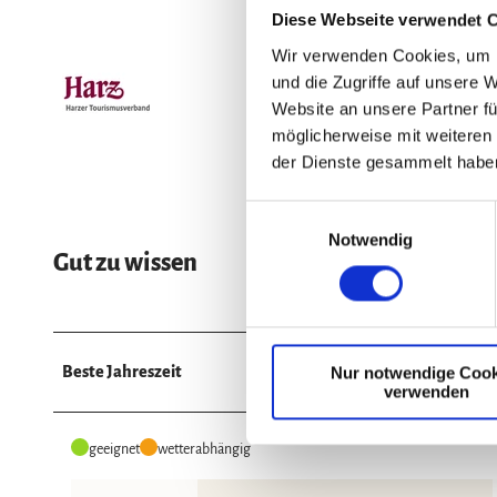
Diese Webseite verwendet 
Wir verwenden Cookies, um I
und die Zugriffe auf unsere 
Website an unsere Partner fü
möglicherweise mit weiteren
der Dienste gesammelt habe
E
Notwendig
i
Gut zu wissen
n
w
i
l
Beste Jahreszeit
Nur notwendige Cook
l
verwenden
i
g
geeignet
wetterabhängig
u
n