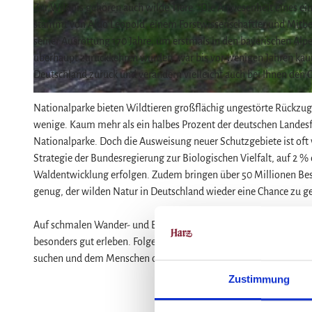
Zur Wildnis gehören auch wilde Tiere. "Die Anwesenheit eines ei
stammt von Aldo Leopold, einem Forstwissenschaftler und Mitbe
© I. Nörenberg, Nationalpark Harz
seiner Ausrottung 170 Jahre, um erstmals in den bayerischen Alp
überhaupt zurückkehren würden, war bis vor wenigen Jahren kaum
Deutschland zurück und verändern vielleicht auch bei Ihnen den
© Tim Schwarzenberger, Nationalparkverwaltung Torfhaus
Nationalparke bieten Wildtieren großflächig ungestörte Rückzug
wenige. Kaum mehr als ein halbes Prozent der deutschen Landesf
Nationalparke. Doch die Ausweisung neuer Schutzgebiete ist oft 
Strategie der Bundesregierung zur Biologischen Vielfalt, auf 2 %
Waldentwicklung erfolgen. Zudem bringen über 50 Millionen Bes
genug, der wilden Natur in Deutschland wieder eine Chance zu g
Auf schmalen Wander- und Bergpfaden auf dem Hohnekamm im Na
besonders gut erleben. Folgen Sie uns auf der Wanderung mitten h
suchen und dem Menschen dabei stets vorsichtig aus dem Weg g
Zustimmung