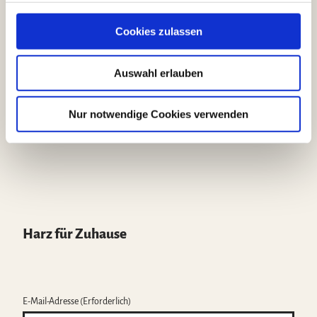
g
p
o
r
e
Kontakt & Services
s
p
k
a
Cookies zulassen
m
a
Prospekte & Broschüren
u
Über uns
Auswahl erlauben
s
Stellenanzeigen
Anreise planen
w
Meetings & Incentives
a
Nur notwendige Cookies verwenden
Wohin im Harz
h
l
Harz für Zuhause
E-Mail-Adresse
(Erforderlich)