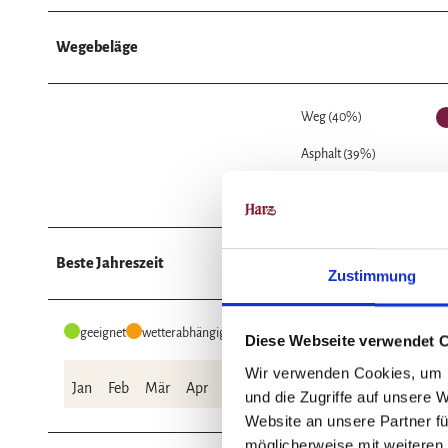
Wegebeläge
Weg (40%)
Asphalt (39%)
Unbekannt (2%)
Beste Jahreszeit
Zustimmung
geeignet
wetterabhängig
Diese Webseite verwendet 
Wir verwenden Cookies, um I
Jan
Feb
Mär
Apr
Mai
Jun
Jul
Aug
Sep
Okt
und die Zugriffe auf unsere 
Website an unsere Partner fü
möglicherweise mit weiteren