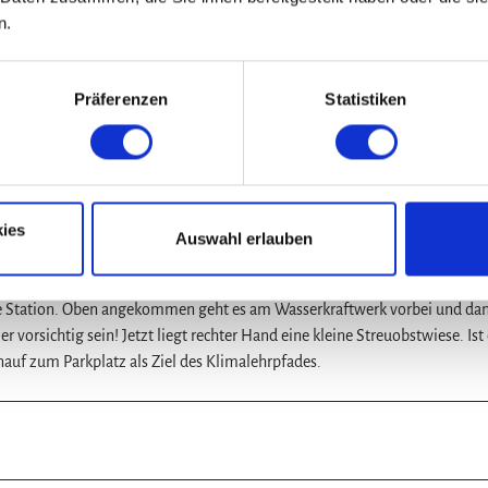
n.
Präferenzen
Statistiken
n ist auf der Dammkrone. An deren Ende geht es nach rechts Richtung
em schmalen Pfad recht steil bergab. Am Ende des Pfades ist die zweite 
ke über die Söse auf einer befestigten Straße. Autoverkehr gibt es hier na
owie ein alternativer Einstieg in den Klimalehrpfad. Bis zum Damm des
 auf einem Waldweg. Dann geht es ein paar Stufen zur Dammkrone des
ies
kommt die vierte Station an der Bremer Eiche ins Sichtfeld. Unter der Br
Auswahl erlauben
f das Unterwasserbecken mit den Schwalbentürmen. Auch das Wasserkraftwe
immer auf das Tor des Wasserkraftwerks zu. Unmittelbar neben dem Tor ver
nale Station. Oben angekommen geht es am Wasserkraftwerk vorbei und da
 vorsichtig sein! Jetzt liegt rechter Hand eine kleine Streuobstwiese. Ist
nauf zum Parkplatz als Ziel des Klimalehrpfades.