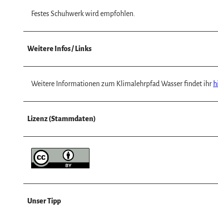
w
a
Festes Schuhwerk wird empfohlen.
h
l
Weitere Infos / Links
Weitere Informationen zum Klimalehrpfad Wasser findet ihr
h
Lizenz (Stammdaten)
Unser Tipp