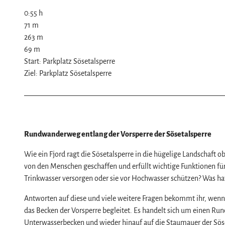
Naturlandschaft Harz
0:55 h
Berauschend schöne Wildnis
71 m
Der Brocken im Harz
Veranstaltungen
263 m
69 m
Nationalpark Harz
Veranstaltungskalender
Start: Parkplatz Sösetalsperre
Geopark Harz
Harzer KulturWinter
Service
Ziel: Parkplatz Sösetalsperre
Naturparke im Harz
Harzer Klostersommer
Wir für unsere Gäste
Biosphärenreservat Karstlandschaft Südhar
Silvester
Kontakt
Das grüne Band
Walpurgis
Prospekte
Regionalstudie Harz
Osterfeuer
Online-Shop
Rundwanderweg entlang der Vorsperre der Sösetalsperre
Initiative "Der Wald ruft"
Weihnachts- & Adventsmärkte
Newsletter-Anmeldung
Wie ein Fjord ragt die Sösetalsperre in die hügelige Landschaft 
0% Müll - 100% Harz #NimmsWiederMit
Stadt- & Sonderführungen im Harz
Apps & Multimedia-Guides
von den Menschen geschaffen und erfüllt wichtige Funktionen für
Trinkwasser versorgen oder sie vor Hochwasser schützen? Was ha
Theater & Bühnen im Harz
Harzer Tourismusverband
Jobs im Harztourismus
Antworten auf diese und viele weitere Fragen bekommt ihr, we
das Becken der Vorsperre begleitet. Es handelt sich um einen 
Unterwasserbecken und wieder hinauf auf die Staumauer der Söset