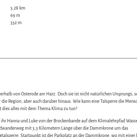
3,28 km
69 m
332 m
z
oberhalb von Osterode am Harz. Doch sie ist nicht natürlichen Ursprungs, 
 die Region, aber auch darüber hinaus. Wie kann eine Talsperre die Mens
t dies alles mit dem Thema Klima zu tun?
nn ihr Hanna und Luke von der Brockenbande auf dem Klimalehrpfad Wass
Rundwanderweg mit 3,3 Kilometern Länge über die Dammkrone um das
alsperre. Startpunkt ist der Parkplatz an der Dammkrone, wo mit einer I