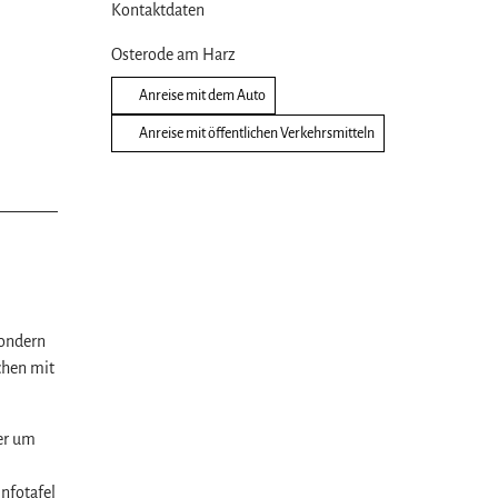
Kontaktdaten
Osterode am Harz
Anreise mit dem Auto
Anreise mit öffentlichen Verkehrsmitteln
sondern
chen mit
er um
nfotafel