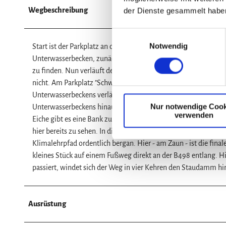
Wegbeschreibung
der Dienste gesammelt habe
E
Notwendig
i
Start ist der Parkplatz an der Sösetalsperre. Die erste Statio
n
Unterwasserbecken, zunächst auf einem Forstweg, dann auf ein
w
zu finden. Nun verläuft der Klimalehrpfad "Wasser" bis zur Brüc
i
nicht. Am Parkplatz "Schwarze Brücke" ist die dritte Station s
l
Unterwasserbeckens verläuft der Klimalehrpfad schnurgerade
Nur notwendige Cook
l
Unterwasserbeckens hinauf. Wendet man den Blick nach links, 
verwenden
i
Eiche gibt es eine Bank zum Rasten. Dabei fällt der Blick au
g
hier bereits zu sehen. In diese Richtung geht es nun weiter - 
u
Klimalehrpfad ordentlich bergan. Hier - am Zaun - ist die fi
n
kleines Stück auf einem Fußweg direkt an der B498 entlang. Hier
g
passiert, windet sich der Weg in vier Kehren den Staudamm hi
s
a
u
Ausrüstung
s