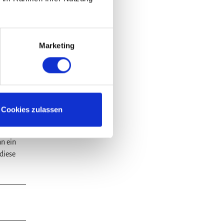
Marketing
Station
türlich
emer
Cookies zulassen
rk ist
läuft der
nn ein
 diese