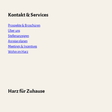
s
b
a
u
o
A
o
g
b
k
p
o
r
e
Kontakt & Services
p
k
a
m
Prospekte & Broschüren
Über uns
Stellenanzeigen
Anreise planen
Meetings & Incentives
Wohin im Harz
Harz für Zuhause