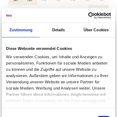
Aug
Sep
Okt
Nov
Dez
Wegbeschreibung
Zustimmung
Details
Über Cookies
Startpunkt ist das Lamspringer Waldstadion, von dort aus geht es
Richtung Hellegrund, auf dem Kamm entlang. Vom Kreuzungspunkt
"Hellegrund" geradeaus den Wandweg "Steinbock" entlang, nach ca.
Diese Webseite verwendet Cookies
200m biegen wir links ab Richtung Graste, bis man auf einen Fahrweg
kommt. Hier biegen wir scharf links ab, bergab Richtung Lamspringe.
Wir verwenden Cookies, um Inhalte und Anzeigen zu
Unten angekommen, am Graster Söhrberg, macht der Weg einen kleinen
personalisieren, Funktionen für soziale Medien anbieten
Knick nach Links. Ab jetzt geht es wieder bergauf zu den Sportanlagen.
zu können und die Zugriffe auf unsere Website zu
analysieren. Außerdem geben wir Informationen zu Ihrer
Anreise & Parken
Verwendung unserer Website an unsere Partner für
Parken
soziale Medien, Werbung und Analysen weiter. Unsere
Waldstadion, Freibad
Partner führen diese Informationen möglicherweise mit
weiteren Daten zusammen, die Sie ihnen bereitgestellt
Lizenz (Stammdaten)
haben oder die sie im Rahmen Ihrer Nutzung der Dienste
gesammelt haben.
E