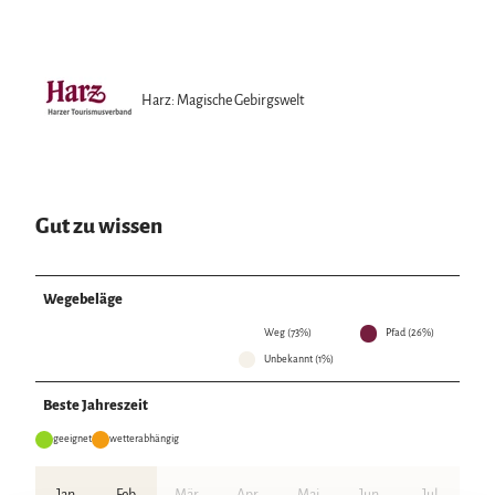
Harz: Magische Gebirgswelt
Gut zu wissen
Wegebeläge
Weg (73%)
Pfad (26%)
Unbekannt (1%)
Beste Jahreszeit
geeignet
wetterabhängig
Jan
Feb
Mär
Apr
Mai
Jun
Jul