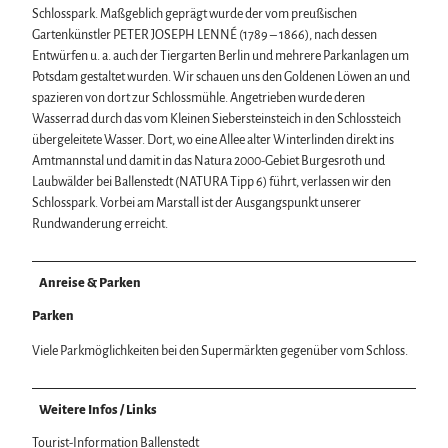
Schlosspark. Maßgeblich geprägt wurde der vom preußischen
Gartenkünstler PETER JOSEPH LENNÉ (1789 – 1866), nach dessen
Entwürfen u. a. auch der Tiergarten Berlin und mehrere Parkanlagen um
Potsdam gestaltet wurden. Wir schauen uns den Goldenen Löwen an und
spazieren von dort zur Schlossmühle. Angetrieben wurde deren
Wasserrad durch das vom Kleinen Siebersteinsteich in den Schlossteich
übergeleitete Wasser. Dort, wo eine Allee alter Winterlinden direkt ins
Amtmannstal und damit in das Natura 2000-Gebiet Burgesroth und
Laubwälder bei Ballenstedt (NATURA Tipp 6) führt, verlassen wir den
Schlosspark. Vorbei am Marstall ist der Ausgangspunkt unserer
Rundwanderung erreicht.
Anreise & Parken
Parken
Viele Parkmöglichkeiten bei den Supermärkten gegenüber vom Schloss.
Weitere Infos / Links
Tourist-Information Ballenstedt