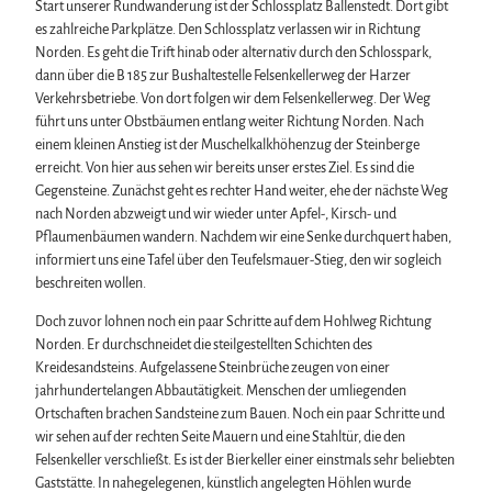
Start unserer Rundwanderung ist der Schlossplatz Ballenstedt. Dort gibt
es zahlreiche Parkplätze. Den Schlossplatz verlassen wir in Richtung
Norden. Es geht die Trift hinab oder alternativ durch den Schlosspark,
dann über die B 185 zur Bushaltestelle Felsenkellerweg der Harzer
Verkehrsbetriebe. Von dort folgen wir dem Felsenkellerweg. Der Weg
führt uns unter Obstbäumen entlang weiter Richtung Norden. Nach
einem kleinen Anstieg ist der Muschelkalkhöhenzug der Steinberge
erreicht. Von hier aus sehen wir bereits unser erstes Ziel. Es sind die
Gegensteine. Zunächst geht es rechter Hand weiter, ehe der nächste Weg
nach Norden abzweigt und wir wieder unter Apfel-, Kirsch- und
Pflaumenbäumen wandern. Nachdem wir eine Senke durchquert haben,
informiert uns eine Tafel über den Teufelsmauer-Stieg, den wir sogleich
beschreiten wollen.
Doch zuvor lohnen noch ein paar Schritte auf dem Hohlweg Richtung
Norden. Er durchschneidet die steilgestellten Schichten des
Kreidesandsteins. Aufgelassene Steinbrüche zeugen von einer
jahrhundertelangen Abbautätigkeit. Menschen der umliegenden
Ortschaften brachen Sandsteine zum Bauen. Noch ein paar Schritte und
wir sehen auf der rechten Seite Mauern und eine Stahltür, die den
Felsenkeller verschließt. Es ist der Bierkeller einer einstmals sehr beliebten
Gaststätte. In nahegelegenen, künstlich angelegten Höhlen wurde