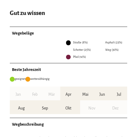
Gut zu wissen
Wegebeläge
Straße (8%)
Asphalt (23%)
Schotter (25%)
Weg (30%)
Pfad (14%)
Beste Jahreszeit
geeignet
wetterabhängig
Jan
Feb
Mär
Apr
Mai
Jun
Jul
Aug
Sep
Okt
Nov
Dez
Wegbeschreibung