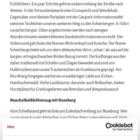
Frühblühers. Ein paar Schritte geht es sodann entlang der Straße nach
Westen. In der Streuobstwiese brüten Grünspecht und Wendehals.
Gegenüber vom kleinen Parkplatz mit der Geopark-Informationstafel
weist ein Teufelchen unseren weiteren Weg zu den Schierbergen. Er führt
zunächst bergan. Oben angekommen werden nach wenigen
Wanderminuten weitere kleinere Sandsteinformationen erreicht. Der
Volksmund gab ihnen die Namen Mohrenkopf und Kutsche. Der Name
Schierberge leitet sich von dem altdeutschen Wort „schier“ ab, was auf die
kargen, ertragsschwachen Böden Bezug nimmt. Die Südhänge wurden
daher traditionell mit Schafen und Ziegen beweidet und sind von
Halbtrockenrasen sowie Traubeneichen als Hutebäume geprägt. Am
Nordhang hingegen wächst ein urwaldartiger Labkraut-Eichen-
Hainbuchenwald. Hohe Laubbäume, darunter auch Rotbuchen, bieten
Horstplätze für Greifvogelarten wie Rotmilan und Wespenbussard.
Muschelkalkhöhenzug mit Roseburg
Vom Schießstand geht es links am Eulenbach entlang zur Roseburg. Wer
zuvor einen kurzen Abstecher zum Dicken Stein unternehmen will, folgt
dem geschotterten Weg Richtung Rieder. Auf der rechten Seite, über
einem alten Steinbruch, erhebt sich mit dem Dicken Stein die westlichste
Felsformation des östlichen Ausläufers der Teufelsmauer. Zurück auf dem