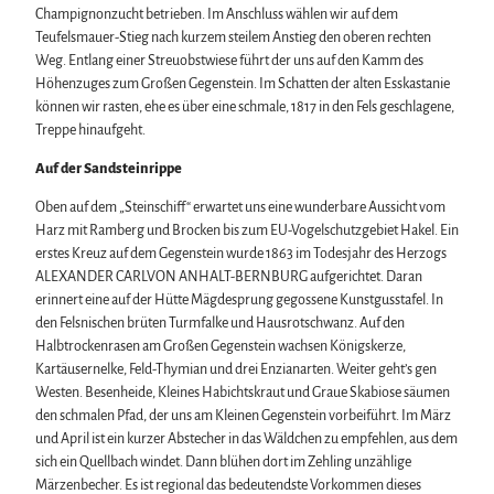
Champignonzucht betrieben. Im Anschluss wählen wir auf dem
Teufelsmauer-Stieg nach kurzem steilem Anstieg den oberen rechten
Weg. Entlang einer Streuobstwiese führt der uns auf den Kamm des
Höhenzuges zum Großen Gegenstein. Im Schatten der alten Esskastanie
können wir rasten, ehe es über eine schmale, 1817 in den Fels geschlagene,
Treppe hinaufgeht.
Auf der Sandsteinrippe
Oben auf dem „Steinschiff“ erwartet uns eine wunderbare Aussicht vom
Harz mit Ramberg und Brocken bis zum EU-Vogelschutzgebiet Hakel. Ein
erstes Kreuz auf dem Gegenstein wurde 1863 im Todesjahr des Herzogs
ALEXANDER CARLVON ANHALT-BERNBURG aufgerichtet. Daran
erinnert eine auf der Hütte Mägdesprung gegossene Kunstgusstafel. In
den Felsnischen brüten Turmfalke und Hausrotschwanz. Auf den
Halbtrockenrasen am Großen Gegenstein wachsen Königskerze,
Kartäusernelke, Feld-Thymian und drei Enzianarten. Weiter geht’s gen
Westen. Besenheide, Kleines Habichtskraut und Graue Skabiose säumen
den schmalen Pfad, der uns am Kleinen Gegenstein vorbeiführt. Im März
und April ist ein kurzer Abstecher in das Wäldchen zu empfehlen, aus dem
sich ein Quellbach windet. Dann blühen dort im Zehling unzählige
Märzenbecher. Es ist regional das bedeutendste Vorkommen dieses