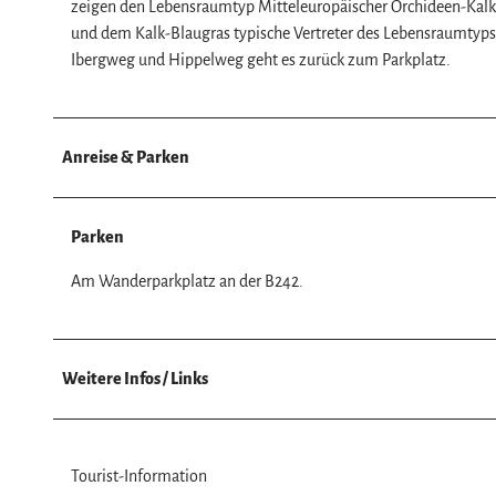
w
zeigen den Lebensraumtyp Mitteleuropäischer Orchideen-Kal
a
und dem Kalk-Blaugras typische Vertreter des Lebensraumtyps
h
Ibergweg und Hippelweg geht es zurück zum Parkplatz.
l
Anreise & Parken
Parken
Am Wanderparkplatz an der B242.
Weitere Infos / Links
Tourist-Information