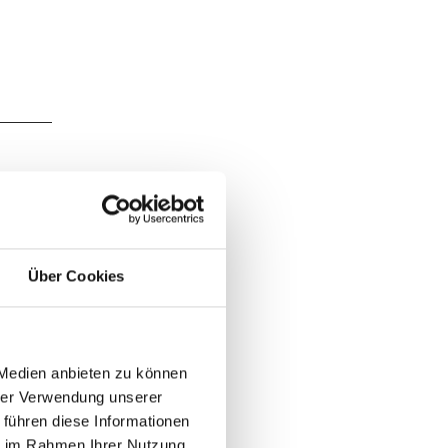
ebiet;
nd
Über Cookies
iel
n
teiler
 Medien anbieten zu können
r
hrer Verwendung unserer
 führen diese Informationen
ast am
ie im Rahmen Ihrer Nutzung