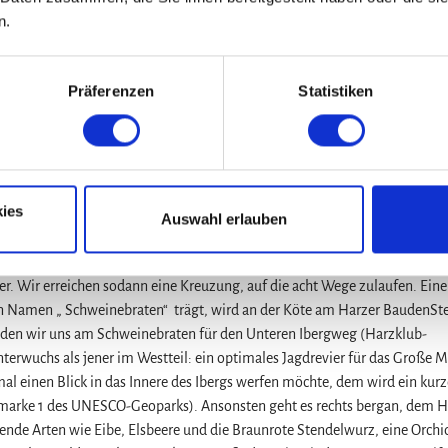
ist ein außerordentlich hoher Insektenreichtum. Vom reich gedeckten Tis
n.
chts des Weges. Es sind Nicht touristisch erschlossene Höhlen. Deren Zah
 links und gelangen über die Gletschertöpfe (Informationstafel) zum 32
baren Aussicht. Eine Stärkung verspricht die anschließende Einkehr im
Präferenzen
Statistiken
tspunkt des Kalksteintagebaus Winterberg. Zurück auf der Forststraße
ies
 auf dem Harzer Baudensteig. Er markiert hier den Nordostrand des FFH
Auswahl erlauben
tatt ihrer langfristig standortheimische Baumarten gefördert werden solle
 die den Iberger Riffkalkkomplex allseitig umgeben, zeigen uns die hie
r. Wir erreichen sodann eine Kreuzung, auf die acht Wege zulaufen. Ein
en Namen „ Schweinebraten“ trägt, wird an der Köte am Harzer BaudenSt
eiden wir uns am Schweinebraten für den Unteren Ibergweg (Harzklub-
erwuchs als jener im Westteil: ein optimales Jagdrevier für das Große 
al einen Blick in das Innere des Ibergs werfen möchte, dem wird ein kurz
marke 1 des UNESCO-Geoparks). Ansonsten geht es rechts bergan, dem H
nde Arten wie Eibe, Elsbeere und die Braunrote Stendelwurz, eine Orchi