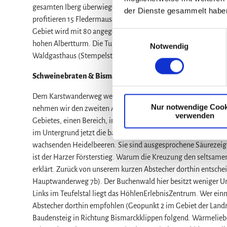
gesamten Iberg überwiegend sich selbst überlassen. Die Folge 
der Dienste gesammelt habe
profitieren 15 Fledermausarten. Ihre Winterquartiere liegen re
Gebiet wird mit 80 angegeben. An der Wegegabelung gehen wir
E
hohen Albertturm. Die Turmbesteigung lohnt wegen der wunder
Notwendig
i
Waldgasthaus (Stempelstelle 130 der Harzer Wandernadel).
n
w
Schweinebraten & Bismarckklippen
i
l
Dem Karstwanderweg weiter folgend gelangen wir zum Aussich
Nur notwendige Cook
l
nehmen wir den zweiten Abzweig rechts. Wir befinden uns nun
verwenden
i
Gebietes, einen Bereich, in dem die Fichten zurückgedrängt, s
g
im Untergrund jetzt die basenarmen Kulmgrauwacken anstehen,
u
wachsenden Heidelbeeren. Sie sind ausgesprochene Säurezeige
n
ist der Harzer Försterstieg. Warum die Kreuzung den seltsam
g
erklärt. Zurück von unserem kurzen Abstecher dorthin entsch
s
Hauptwanderweg 7b). Der Buchenwald hier besitzt weniger Unt
a
Links im Teufelstal liegt das HöhlenErlebnisZentrum. Wer einm
u
Abstecher dorthin empfohlen (Geopunkt 2 im Gebiet der Land
s
Baudensteig in Richtung Bismarckklippen folgend. Wärmeliebe