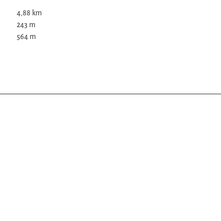
4,88 km
243 m
564 m
z