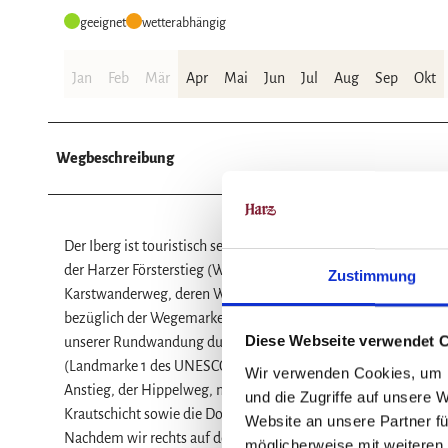
geeignet
wetterabhängig
Jan
Feb
Mär
Apr
Mai
Jun
Jul
Aug
Sep
Okt
Wegbeschreibung
Der Iberg ist touristisch sehr gut erschlossen. Die Themenw
der Harzer Försterstieg (Wegemarke Eichenblatt) tangiert es
Zustimmung
Karstwanderweg, deren Wegemarken sich von denen der Haup
bezüglich der Wegemarken der Terrain-Kurwege (verschiedenfa
Diese Webseite verwendet 
unserer Rundwandung durch das FFH-Gebiet Iberg ist der Wan
(Landmarke 1 des UNESCO-Geoparks). Direkt am Parkplatz folge
Wir verwenden Cookies, um I
Anstieg, der Hippelweg, markiert die Westgrenze des FFH-Geb
und die Zugriffe auf unsere 
Krautschicht sowie die Dominanz der Rotbuche den FFH-Leben
Website an unsere Partner fü
Nachdem wir rechts auf den Oberen Ibergweg eingebogen sind, 
möglicherweise mit weiteren