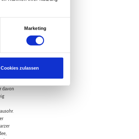
ch
l im FFH-
 Meter
 urigen
Marketing
 Turmweg
-
Cookies zulassen
n. Dass
r
er davon
eig
Mausohr.
er
arzer
dee,