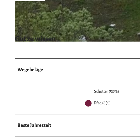
© Isabel Reuter, Harz: Magische Gebirgswelt
Gut zu wissen
© Verena Müller, Harz: Magische Gebirgswelt |
CC-BY-SA
Wegebeläge
Schotter (50%)
Pfad (8%)
Beste Jahreszeit