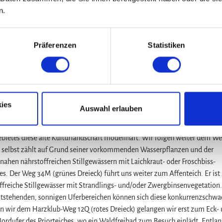
ponierten Steilhängen sind direkt an der Burgruine Pflanzengesellschaft
n.
her Kalk-Trockenrasen und deren Verbuschungsstadien zu finden. Zurüc
, die uns über einen Verbindungsweg zum Hauptwanderweg 34M mit der
. Unser Weg verläuft leicht bergan auf die Blumenbergsköpfe. Neben Rot
Präferenzen
Statistiken
tewaldes. Über Jahrhunderte wurde hier Vieh in den Wald getrieben um es
n verbissen die Stockausschläge. So konnte keine jüngere Baumgeneratio
ies
Auswahl erlauben
alten Eichen gezielt gefördert und weitere junge Eichen gepflanzt wurden.
 kleine Zäune vor Verbiss geschützt werden. Die Niedersächsischen Land
tes diese alte Kulturlandschaft modellhaft. Wir folgen weiter dem We
ch selbst zählt auf Grund seiner vorkommenden Wasserpflanzen und der
ahen nährstoffreichen Stillgewässern mit Laichkraut- oder Froschbiss-
. Der Weg 34M (grünes Dreieck) führt uns weiter zum Affenteich. Er ist 
reiche Stillgewässer mit Strandlings- und/oder Zwergbinsenvegetation.
ntstehenden, sonnigen Uferbereichen können sich diese konkurrenzschw
en wir dem Harzklub-Weg 12Q (rotes Dreieck) gelangen wir erst zum Eck-
rdufer des Priorteiches, wo ein Waldfreibad zum Besuch einlädt. Entlan