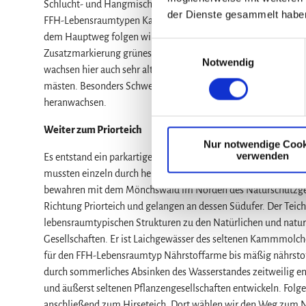
Schlucht- und Hangmischwald. Auf den süd- bis südwestlich ex
der Dienste gesammelt habe
FFH-Lebensraumtypen Kalkhaltige Schutthalden sowie Naturna
dem Hauptweg folgen wir der Ausschilderung des Harzklubs
E
Zusatzmarkierung grünes Dreieck in Richtung Priorteich führt
Notwendig
i
wachsen hier auch sehr alte Eichen, Relikte eines früheren Hu
n
mästen. Besonders Schweine labten sich an den Eicheln. Ziege
w
heranwachsen.
i
l
Weiter zum Priorteich
Nur notwendige Cook
l
verwenden
Es entstand ein parkartiger und lichter Eichenwald, worin die 
i
mussten einzeln durch herbeigeschafftes Dornengestrüpp oder
g
bewahren mit dem Mönchswald im Norden des Naturschutzgebie
u
Richtung Priorteich und gelangen an dessen Südufer. Der Tei
n
lebensraumtypischen Strukturen zu den Natürlichen und naturn
g
Gesellschaften. Er ist Laichgewässer des seltenen Kammmolches
s
für den FFH-Lebensraumtyp Nährstoffarme bis mäßig nährstoff
a
durch sommerliches Absinken des Wasserstandes zeitweilig e
u
und äußerst seltenen Pflanzengesellschaften entwickeln. Folg
s
anschließend zum Hirseteich. Dort wählen wir den Weg zum No