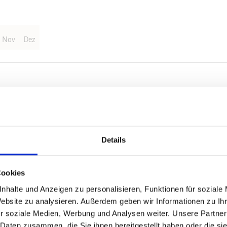
Nov
Dez
Details
riorteich/Sachsenstein, einem Teilgebiet des FFH-Gebietes Gipskarstgeb
befindet sich kurz hinter dem Ortsausgang Bad Sachsa in Richtung Walken
Harzklub-Wanderweg 32R und der Zusatzmarkierung roter Punkt. Links de
Cookies
ldmit vielen Altbäumen und reichlich Totholz. Erdfälle begleiten den We
nhalte und Anzeigen zu personalisieren, Funktionen für soziale
ier speist der Buchtgraben, ein kleiner Nebenbach der Uffe, vier künstlic
Website zu analysieren. Außerdem geben wir Informationen zu I
zung. Rechts führt ein Weg zur Burgruine Sachsenstein. Ein Abstecher dor
r soziale Medien, Werbung und Analysen weiter. Unsere Partner
k-Buchenwald wächst auf den steilen Hängen, die die Burg umgeben, au
 Daten zusammen, die Sie ihnen bereitgestellt haben oder die s