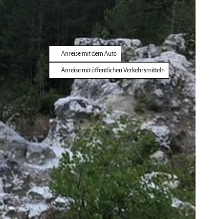
Kontaktdaten
Harz (Landkreis Osterode am Harz),
gemeindefreies
Anreise mit dem Auto
Anreise mit öffentlichen Verkehrsmitteln