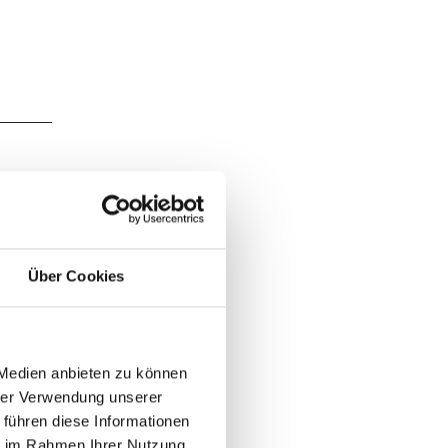
Über Cookies
iet bei
ried auf
s Weges
g.
 Medien anbieten zu können
h
hrer Verwendung unserer
thin ist
 führen diese Informationen
ch ein
ie im Rahmen Ihrer Nutzung