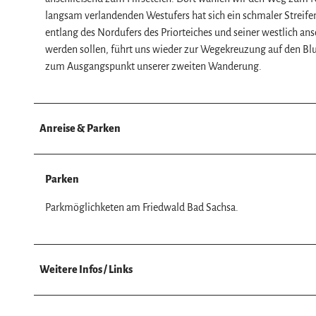
w
langsam verlandenden Westufers hat sich ein schmaler Strei
a
entlang des Nordufers des Priorteiches und seiner westlich an
h
werden sollen, führt uns wieder zur Wegekreuzung auf den B
l
zum Ausgangspunkt unserer zweiten Wanderung.
Anreise & Parken
Parken
Parkmöglichketen am Friedwald Bad Sachsa.
Weitere Infos / Links