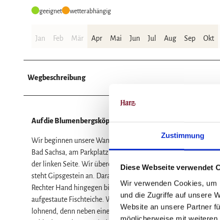
geeignet
wetterabhängig
Jan
Feb
Mär
Apr
Mai
Jun
Jul
Aug
Sep
Okt
Wegbeschreibung
Auf die Blumenbergsköpfe
Zustimmung
Wir beginnen unsere Wanderung durch das Naturschutzgebiet P
Bad Sachsa, am Parkplatz des Friedwaldes Bad Sachsa. Dieser 
der linken Seite. Wir überqueren die Straße und folgen dem 
Diese Webseite verwendet 
steht Gipsgestein an. Darauf stockt ein Waldmeister-Buchenwa
Wir verwenden Cookies, um I
Rechter Hand hingegen bietet sich uns ein ganz anderes Bild. H
und die Zugriffe auf unsere 
aufgestaute Fischteiche. Wir folgen dem Weg bis zu einer Kreu
Website an unsere Partner fü
lohnend, denn neben einem Mitteleuropäischen Orchideen-Kal
möglicherweise mit weiteren