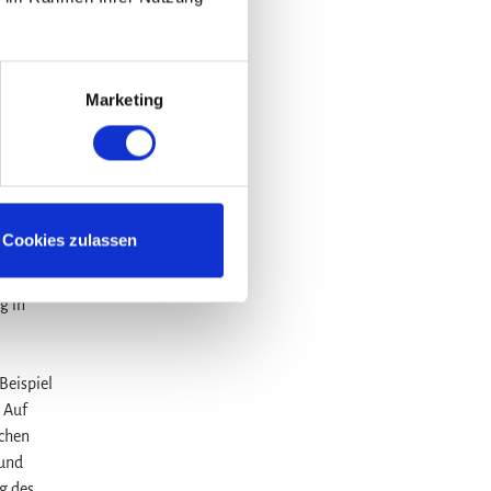
en der
k auf
buchen
Marketing
 zu
n
Cookies zulassen
 Letztere
esforsten
g in
Beispiel
 Auf
achen
 und
g des