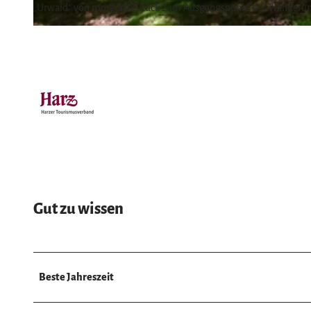
„Urwald“ von morgen. Zurück zum Ausgangspunkt der Wanderung
© Regionalverband Harz e. V., Harz: Magische Gebirgswelt
Gut zu wissen
Beste Jahreszeit