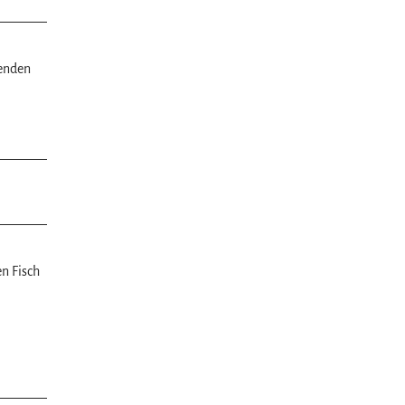
menden
en Fisch