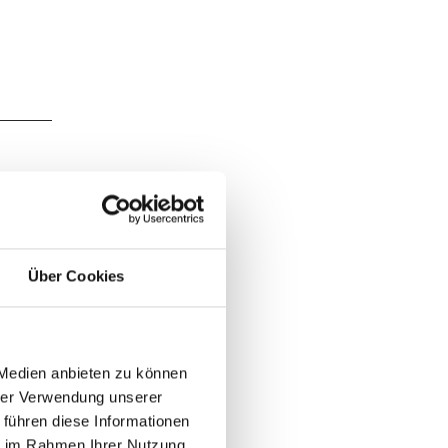
Weg zum
Über Cookies
hkaskade
er Kaiser
ie
t dem
 Medien anbieten zu können
ige Zeit
hrer Verwendung unserer
 führen diese Informationen
ie im Rahmen Ihrer Nutzung