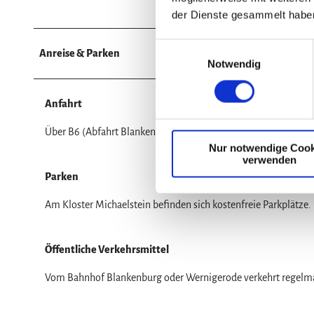
der Dienste gesammelt habe
E
Anreise & Parken
Notwendig
i
n
w
Anfahrt
i
l
Über B6 (Abfahrt Blankenburg-Zentrum), B27 oder B81 nach Bl
Nur notwendige Cook
l
verwenden
i
Parken
g
u
Am Kloster Michaelstein befinden sich kostenfreie Parkplätze.
n
g
s
Öffentliche Verkehrsmittel
a
Vom Bahnhof Blankenburg oder Wernigerode verkehrt regelmäß
u
s