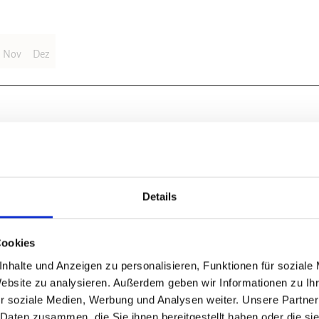
Nov
Dez
i Blankenburg. Vom Parkplatz aus weist die Beschilderung bereits den 
gmarkierung stilisierte goldene Kaiserkrone auf rotem Grund) geht die
Details
. Ein Parallelweg führt direkt an den Teichen entlang. Am Ende der Teic
ück entgegen der bisherigen Laufrichtung, um wieder auf den Weg Deutsch
3 km zum Volkmarskeller. Der Kaiserweg passiert einen Gedenkstein für d
Cookies
benklippen erreicht er den Volkmarskeller. Von hier aus führt der Weg mi
nhalte und Anzeigen zu personalisieren, Funktionen für soziale
runnen. Hier zweigt der Herzogsweg ab, dem die Rundwanderung für ein
Website zu analysieren. Außerdem geben wir Informationen zu I
 Der Bastweg quert eine einst dicht bewaldete Fläche. Über den Abzweig
r soziale Medien, Werbung und Analysen weiter. Unsere Partner
 Es geht schließlich zurück zum Kloster Michaelstein.
 Daten zusammen, die Sie ihnen bereitgestellt haben oder die s