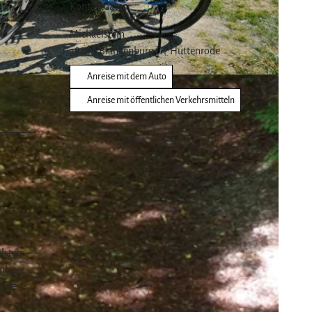
Kontaktdaten
Michaelstein
38889
Blankenburg OT Hüttenrode
Anreise mit dem Auto
rgswelt
Anreise mit öffentlichen Verkehrsmitteln
lstein.
enburg.
höne