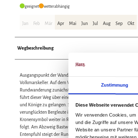
geeignet
wetterabhängig
Jan
Feb
Mär
Apr
Mai
Jun
Jul
Aug
Sep
Okt
Wegbeschreibung
Ausgangspunkt der Wanderung ist das Kloster Michaelstein be
Volkmarskeller. Auf dem Weg deutscher Kaiser und Könige (We
Zustimmung
Rundwanderung zunächst bergauf, vorbei an den Klosterteichen
führt dieser Weg über eine Brücke. Nun geht es ein kurzes St
und Könige zu gelangen. Scharf nach links sind es noch knapp 
Diese Webseite verwendet 
verunglückten Bergleute in der Grube Volkmar. Vorbei an den I
Wir verwenden Cookies, um I
Kronensymbol weiter in Richtung Südwesten zum Eggeröder B
und die Zugriffe auf unsere 
folgt. Am Abzweig Bastweg verlässt die Tour den Herzogsweg.
Website an unsere Partner fü
Entenpfuhl steigt der Rundweg nun hinab in den Klostergrund.
möglicherweise mit weiteren