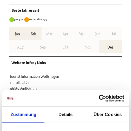
Beste Jahreszeit
geeignet
wetterabhängig
Jan
Feb
Mär
Apr
Mai
Jun
Jul
Aug
Sep
Okt
Nov
Dez
Weitere Infos / Links
Tourist Information Wolfshagen
im Tölletal 21
38685 Wolfshagen
Tel. 05326 4088
info@wolfshagen.de
www.wolfshagen.de
Zustimmung
Details
Über Cookies
Lizenz (Stammdaten)