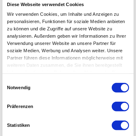
Diese Webseite verwendet Cookies
Wir verwenden Cookies, um Inhalte und Anzeigen zu
personalisieren, Funktionen für soziale Medien anbieten
zu können und die Zugriffe auf unsere Website zu
analysieren. Außerdem geben wir Informationen zu Ihrer
Verwendung unserer Website an unsere Partner für
In der Nähe
Auf der Karte anschauen
soziale Medien, Werbung und Analysen weiter. Unsere
Partner führen diese Informationen möglicherweise mit
weiteren Daten zusammen, die Sie ihnen bereitgestellt
Veranstaltung
haben oder die sie im Rahmen Ihrer Nutzung der Dienste
gesammelt haben.
E
Sehenswertes
Notwendig
i
n
Touren
w
Präferenzen
i
l
l
Statistiken
i