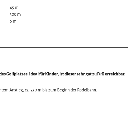
45 m
300 m
6 m
z
s Golfplatzes. Ideal für Kinder, ist dieser sehr gut zu Fuß erreichbar.
chtem Anstieg, ca. 250 m bis zum Beginn der Rodelbahn.