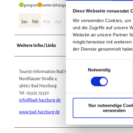
geeignet
wetterabhängig
Diese Webseite verwendet 
Wir verwenden Cookies, um I
Jan
Feb
Mär
Apr
Mai
Jun
Jul
Aug
Sep
Okt
und die Zugriffe auf unsere 
Website an unsere Partner fü
möglicherweise mit weiteren
Weitere Infos / Links
der Dienste gesammelt habe
E
Notwendig
i
Tourist-Information Bad Harzburg
n
Nordhäuser Straße 4
w
38667 Bad Harzburg
i
Tel. 05322 75330
l
info@bad-harzburg.de
Nur notwendige Cook
l
verwenden
www.bad-harzburg.de
i
g
u