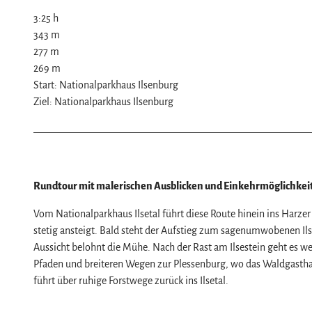
Naturlandschaft Harz
3:25 h
Berauschend schöne Wildnis
343 m
Der Brocken im Harz
Veranstaltungen
277 m
269 m
Nationalpark Harz
Veranstaltungskalender
Start: Nationalparkhaus Ilsenburg
Geopark Harz
Harzer KulturWinter
Service
Ziel: Nationalparkhaus Ilsenburg
Naturparke im Harz
Harzer Klostersommer
Wir für unsere Gäste
Biosphärenreservat Karstlandschaft Südhar
Silvester
Kontakt
Das grüne Band
Walpurgis
Prospekte
Regionalstudie Harz
Osterfeuer
Online-Shop
Rundtour mit malerischen Ausblicken und Einkehrmöglichkei
Initiative "Der Wald ruft"
Weihnachts- & Adventsmärkte
Newsletter-Anmeldung
Vom Nationalparkhaus Ilsetal führt diese Route hinein ins Harz
0% Müll - 100% Harz #NimmsWiederMit
Stadt- & Sonderführungen im Harz
Apps & Multimedia-Guides
stetig ansteigt. Bald steht der Aufstieg zum sagenumwobenen Ilses
Aussicht belohnt die Mühe. Nach der Rast am Ilsestein geht es w
Theater & Bühnen im Harz
Harzer Tourismusverband
Pfaden und breiteren Wegen zur Plessenburg, wo das Waldgasthau
Jobs im Harztourismus
führt über ruhige Forstwege zurück ins Ilsetal.