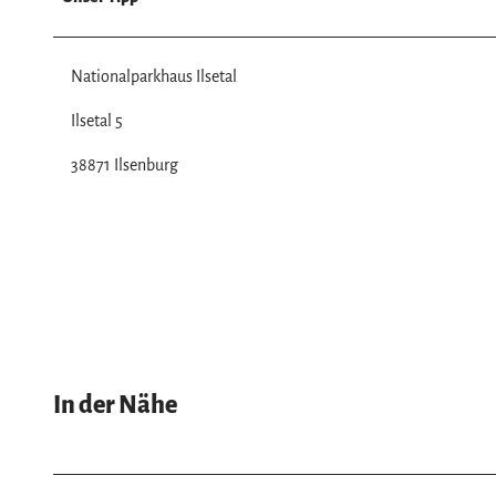
l
Nationalparkhaus Ilsetal
Ilsetal 5
38871 Ilsenburg
In der Nähe