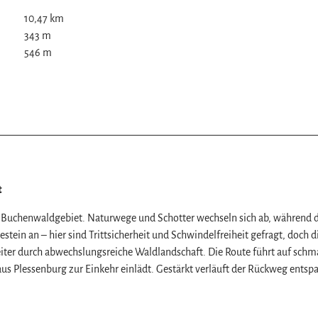
10,47 km
343 m
546 m
z
t
er Buchenwaldgebiet. Naturwege und Schotter wechseln sich ab, während
tein an – hier sind Trittsicherheit und Schwindelfreiheit gefragt, doch d
eiter durch abwechslungsreiche Waldlandschaft. Die Route führt auf schm
s Plessenburg zur Einkehr einlädt. Gestärkt verläuft der Rückweg entsp