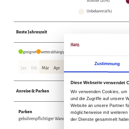
Schotter (20%)
Unbekannt (6%)
Beste Jahreszeit
geeignet
wetterabhängig
Zustimmung
Jan
Feb
Mär
Apr
Mai
Jun
Jul
Aug
Sep
Okt
Diese Webseite verwendet 
Anreise & Parken
Wir verwenden Cookies, um I
und die Zugriffe auf unsere 
Website an unsere Partner fü
Parken
möglicherweise mit weiteren
gebührenpflichtiger Wanderparkplatz im Ilsetal
der Dienste gesammelt habe