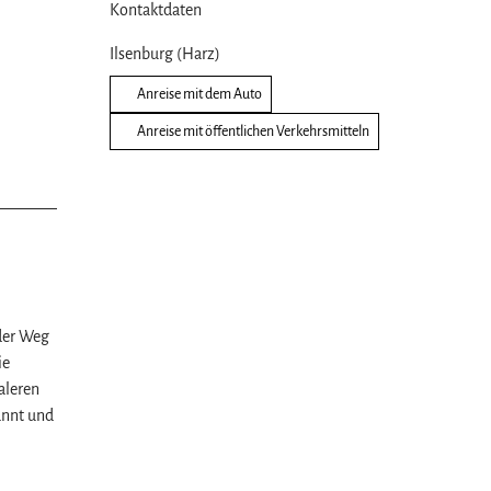
Kontaktdaten
Ilsenburg (Harz)
Anreise mit dem Auto
Anreise mit öffentlichen Verkehrsmitteln
 der Weg
ie
aleren
annt und