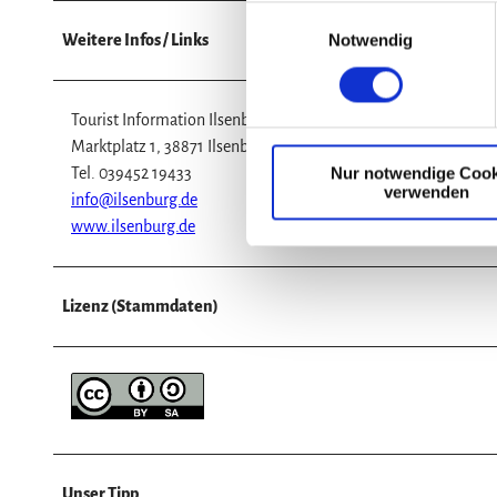
E
Weitere Infos / Links
Notwendig
i
n
w
Tourist Information Ilsenburg
i
Marktplatz 1, 38871 Ilsenburg
l
Tel. 039452 19433
Nur notwendige Cook
l
verwenden
info@ilsenburg.de
i
www.ilsenburg.de
g
u
n
Lizenz (Stammdaten)
g
s
a
u
s
w
a
h
Unser Tipp