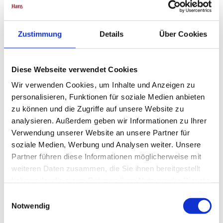
Aug
Sep
Okt
Nov
Dez
Zustimmung
Details
Über Cookies
Weitere Infos / Links
Tourist-Information Hahnenklee
Diese Webseite verwendet Cookies
Kurhausweg 7
38644 Goslar-Hahnenklee
Wir verwenden Cookies, um Inhalte und Anzeigen zu
info@hahnenklee.de
personalisieren, Funktionen für soziale Medien anbieten
zu können und die Zugriffe auf unsere Website zu
www.hahnenklee.de
analysieren. Außerdem geben wir Informationen zu Ihrer
Verwendung unserer Website an unsere Partner für
Lizenz (Stammdaten)
soziale Medien, Werbung und Analysen weiter. Unsere
Partner führen diese Informationen möglicherweise mit
weiteren Daten zusammen, die Sie ihnen bereitgestellt
haben oder die sie im Rahmen Ihrer Nutzung der Dienste
gesammelt haben.
E
Notwendig
i
n