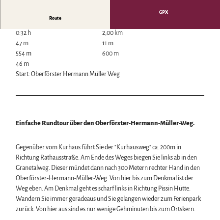
Wintersport
GPX
Bäder, Thermen & Saunen
Route
Regionalmarke Typisch Harz
0:32 h
2,00 km
Urlaub mit Hund im Harz
47 m
11 m
Filmkulisse Harz
554 m
600 m
46 m
Start: Oberförster Hermann Müller Weg
Naturlandschaft Harz
Berauschend schöne Wildnis
Der Brocken im Harz
Veranstaltungen
Nationalpark Harz
Veranstaltungskalender
Geopark Harz
Einfache Rundtour über den Oberförster-Hermann-Müller-Weg.
Harzer KulturWinter
Naturparke im Harz
Service
Harzer Klostersommer
Biosphärenreservat Karstlandschaft Südharz
Wir für unsere Gäste
Gegenüber vom Kurhaus führt Sie der "Kurhausweg" ca. 200m in
Silvester
Das grüne Band
Kontakt
Richtung Rathausstraße. Am Ende des Weges biegen Sie links ab in den
Walpurgis
Regionalstudie Harz
Prospekte
Granetalweg. Dieser mündet dann nach 300 Metern rechter Hand in den
Osterfeuer
Initiative "Der Wald ruft"
Online-Shop
Oberförster-Hermann-Müller-Weg. Von hier bis zum Denkmal ist der
Weihnachts- & Adventsmärkte
0% Müll - 100% Harz #NimmsWiederMit
Newsletter-Anmeldung
Weg eben. Am Denkmal geht es scharf links in Richtung Pissin Hütte.
Stadt- & Sonderführungen im Harz
Apps & Multimedia-Guides
Wandern Sie immer geradeaus und Sie gelangen wieder zum Ferienpark
Theater & Bühnen im Harz
Harzer Tourismusverband
zurück. Von hier aus sind es nur wenige Gehminuten bis zum Ortskern.
Jobs im Harztourismus