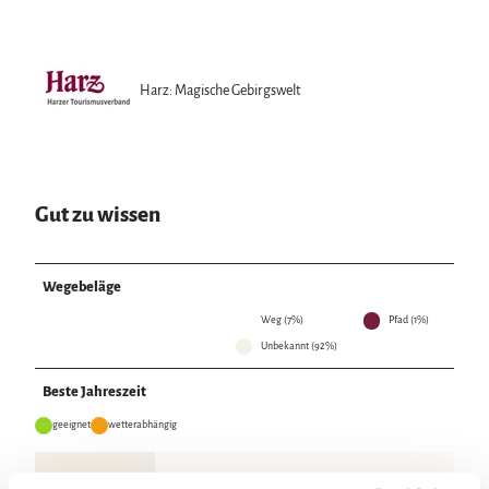
Harz: Magische Gebirgswelt
Gut zu wissen
Wegebeläge
Weg (7%)
Pfad (1%)
Unbekannt (92%)
Beste Jahreszeit
geeignet
wetterabhängig
Jan
Feb
Mär
Apr
Mai
Jun
Jul