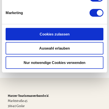
i
g
Touren
Marketing
u
n
g
s
Kontaktdaten
Cookies zulassen
a
Triftstraße
u
38644
Goslar
Auswahl erlauben
s
Anreise mit dem Auto
w
Anreise mit öffentlichen Verkehrsmitteln
a
Nur notwendige Cookies verwenden
h
l
Harzer Tourismusverband e.V.
Marktstraße 45
38640 Goslar