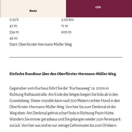
Wintersport
GPX
Bäder, Thermen & Saunen
Route
Regionalmarke Typisch Harz
0:32 h
2,00 km
Urlaub mit Hund im Harz
47 m
11 m
Filmkulisse Harz
554 m
600 m
46 m
Start: Oberförster Hermann Müller Weg
Naturlandschaft Harz
Berauschend schöne Wildnis
Der Brocken im Harz
Veranstaltungen
Nationalpark Harz
Veranstaltungskalender
Geopark Harz
Einfache Rundtour über den Oberförster-Hermann-Müller-Weg.
Harzer KulturWinter
Naturparke im Harz
Service
Harzer Klostersommer
Biosphärenreservat Karstlandschaft Südharz
Wir für unsere Gäste
Gegenüber vom Kurhaus führt Sie der "Kurhausweg" ca. 200m in
Silvester
Das grüne Band
Kontakt
Richtung Rathausstraße. Am Ende des Weges biegen Sie links ab in den
Walpurgis
Regionalstudie Harz
Prospekte
Granetalweg. Dieser mündet dann nach 300 Metern rechter Hand in den
Osterfeuer
Initiative "Der Wald ruft"
Online-Shop
Oberförster-Hermann-Müller-Weg. Von hier bis zum Denkmal ist der
Weihnachts- & Adventsmärkte
0% Müll - 100% Harz #NimmsWiederMit
Newsletter-Anmeldung
Weg eben. Am Denkmal geht es scharf links in Richtung Pissin Hütte.
Stadt- & Sonderführungen im Harz
Apps & Multimedia-Guides
Wandern Sie immer geradeaus und Sie gelangen wieder zum Ferienpark
Theater & Bühnen im Harz
Harzer Tourismusverband
zurück. Von hier aus sind es nur wenige Gehminuten bis zum Ortskern.
Jobs im Harztourismus