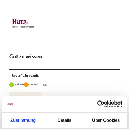
Gut zu wissen
Beste Jahreszeit
geeignet
wetterabhängig
Jan
Feb
Mär
Apr
Mai
Jun
Jul
Aug
Sep
Okt
Nov
Dez
Zustimmung
Details
Über Cookies
Weitere Infos / Links