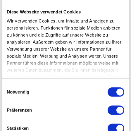
Tourist-Information Hahnenklee
Diese Webseite verwendet Cookies
Kurhausweg 7
38644 Goslar-Hahnenklee
Wir verwenden Cookies, um Inhalte und Anzeigen zu
info@hahnenklee.de
personalisieren, Funktionen für soziale Medien anbieten
zu können und die Zugriffe auf unsere Website zu
www.hahnenklee.de
analysieren. Außerdem geben wir Informationen zu Ihrer
Verwendung unserer Website an unsere Partner für
Lizenz (Stammdaten)
soziale Medien, Werbung und Analysen weiter. Unsere
Partner führen diese Informationen möglicherweise mit
weiteren Daten zusammen, die Sie ihnen bereitgestellt
haben oder die sie im Rahmen Ihrer Nutzung der Dienste
gesammelt haben.
E
Notwendig
i
n
In der Nähe
w
Auf der Karte anschauen
Präferenzen
i
l
l
Statistiken
Sehenswertes