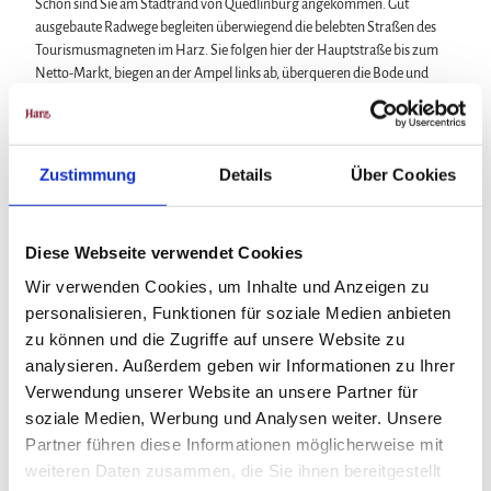
Schon sind Sie am Stadtrand von Quedlinburg angekommen. Gut
ausgebaute Radwege begleiten überwiegend die belebten Straßen des
Tourismusmagneten im Harz. Sie folgen hier der Hauptstraße bis zum
Netto-Markt, biegen an der Ampel links ab, überqueren die Bode und
fahren geradeaus auf dem Neuen Weg und Steinbrücke in die Altstadt
von Quedlinburg. Achtung, hier beginnt die Fußgängerzone; Zeit zum
Entschleunigen und Genießen während einer ausgiebigen Pause.
Zustimmung
Details
Über Cookies
Uralte, wunderschön restaurierte Fachwerkhäuser, hübsche kleine
Manufakturen und ganz viel Geschichte begeistern jährlich die Gäste.
Diese Radtour führt Sie mittenrein in das Erlebnis der
außergewöhnlichen Stadt und über den Marschlinger Hof wieder hinaus.
Diese Webseite verwendet Cookies
Am Ende des Marschlinger Hofes überqueren Sie die Hauptstraße und
Wir verwenden Cookies, um Inhalte und Anzeigen zu
fahren auf dem kombinierten Rad- und Fußweg parallel dazu
personalisieren, Funktionen für soziale Medien anbieten
stadtauswärts. Ab hier können Sie auch der neuen Ausschilderung des
zu können und die Zugriffe auf unsere Website zu
Harzer Klosterwanderweges folgen (rotes Kreuz). Ein historischer
analysieren. Außerdem geben wir Informationen zu Ihrer
Wegweiser aus Stein sowie Wanderschilder zeigen am Orts- und
Waldrand den Weg in Richtung Steinholztriftweg.
Verwendung unserer Website an unsere Partner für
soziale Medien, Werbung und Analysen weiter. Unsere
Von diesem Moment an führt die Radtour wieder durch die Natur,
Partner führen diese Informationen möglicherweise mit
insbesondere, nachdem Sie die A 36 überquert haben. Das ist auch dem
weiteren Daten zusammen, die Sie ihnen bereitgestellt
Untergrund anzumerken. Sandige Abschnitte wechseln sich mit groben,