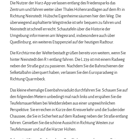
Die Nutzer der Harz-App verlassen entlang des Friedensparks das
Zentrum und fahren weiter über Thales Höhenrandlagen auf dem R1 in
Richtung Neinstedt. Hübsche Eigenheime säumen hier den Weg. Die
überwiegend asphaltierte Wegstrecke ist sehr bequem zu fahren und
Neinstedt ist schnell erreicht. Schautafeln über die Historie der
Umgebung informieren am Wegesrand, insbesondere auch über
Quedlinburg, ein weiteres Etappenziel auf der heutigen Radtour.
Die Kirchtürme der Welterbestadt grüßen bereits von weitem, wenn Sie
hinter Neinstedt den R 1 entlang fahren. Die L 239 ist mit einem Radweg
neben der Straße gut zu passieren. Nachdem Sie die Bahnschienen der
Selketalbahn überquert haben, verlassen Sie den Europaradweg in
Richtung Quarmbeck.
Das kleine ehemalige Eisenbahnviadukt durchfahren Sie. Schauen Sie auf
den folgenden Metern unbedingt mal nach links und erspähen Sie die
Teufelsmauerfelsen bei Weddersleben aus einer ungewöhnlichen
Perspektive. Sie erreichen in Kürze den Kreisverkehr und die Suderöder
Chaussee, die Sie in Sicherheit auf dem Radweg neben der Straße entlang
fahren. Genießen Sie die schöne Aussicht in Richtung Westen zur
Teufelsmauer und auf die Harzer Höhen.