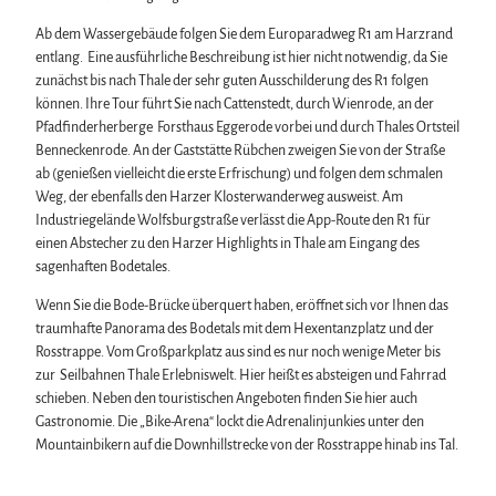
Ab dem Wassergebäude folgen Sie dem Europaradweg R1 am Harzrand
entlang. Eine ausführliche Beschreibung ist hier nicht notwendig, da Sie
zunächst bis nach Thale der sehr guten Ausschilderung des R1 folgen
können. Ihre Tour führt Sie nach Cattenstedt, durch Wienrode, an der
Pfadfinderherberge Forsthaus Eggerode vorbei und durch Thales Ortsteil
Benneckenrode. An der Gaststätte Rübchen zweigen Sie von der Straße
ab (genießen vielleicht die erste Erfrischung) und folgen dem schmalen
Weg, der ebenfalls den Harzer Klosterwanderweg ausweist. Am
Industriegelände Wolfsburgstraße verlässt die App-Route den R1 für
einen Abstecher zu den Harzer Highlights in Thale am Eingang des
sagenhaften Bodetales.
Wenn Sie die Bode-Brücke überquert haben, eröffnet sich vor Ihnen das
traumhafte Panorama des Bodetals mit dem Hexentanzplatz und der
Rosstrappe. Vom Großparkplatz aus sind es nur noch wenige Meter bis
zur Seilbahnen Thale Erlebniswelt. Hier heißt es absteigen und Fahrrad
schieben. Neben den touristischen Angeboten finden Sie hier auch
Gastronomie. Die „Bike-Arena“ lockt die Adrenalinjunkies unter den
Mountainbikern auf die Downhillstrecke von der Rosstrappe hinab ins Tal.