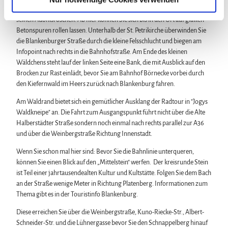
Börnecke erreichen Sie über den kurzen Anstieg zum Weinberg mit
h
seinen Adonisröschen. Ab hier können Sie sich bis in den Ort auf glatten
l
Betonspuren rollen lassen. Unterhalb der St. Petrikirche überwinden Sie
die Blankenburger Straße durch die kleine Felsschlucht und biegen am
Infopoint nach rechts in die Bahnhofstraße. Am Ende des kleinen
Wäldchens steht lauf der linken Seite eine Bank, die mit Ausblick auf den
Brocken zur Rast einlädt, bevor Sie am Bahnhof Börnecke vorbei durch
den Kiefernwald im Heers zurück nach Blankenburg fahren.
Am Waldrand bietet sich ein gemütlicher Ausklang der Radtour in "Jogys
Waldkneipe" an. Die Fahrt zum Ausgangspunkt führt nicht über die Alte
Halberstädter Straße sondern noch einmal nach rechts parallel zur A36
und über die Weinbergstraße Richtung Innenstadt.
Wenn Sie schon mal hier sind: Bevor Sie die Bahnlinie unterqueren,
können Sie einen Blick auf den „Mittelstein“ werfen. Der kreisrunde Stein
ist Teil einer jahrtausendealten Kultur und Kultstätte. Folgen Sie dem Bach
an der Straße wenige Meter in Richtung Platenberg. Informationen zum
Thema gibt es in der Touristinfo Blankenburg.
Diese erreichen Sie über die Weinbergstraße, Kuno-Riecke-Str., Albert-
Schneider-Str. und die Lühnergasse bevor Sie den Schnappelberg hinauf