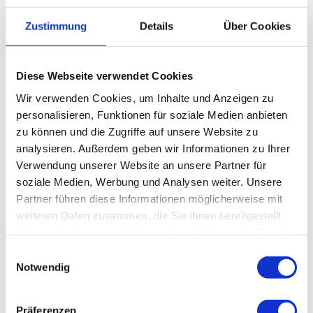
Beste Jahreszeit
Zustimmung
Details
Über Cookies
geeignet
wetterabhängig
Jan
Feb
Mär
Apr
Mai
Jun
Jul
Diese Webseite verwendet Cookies
Wir verwenden Cookies, um Inhalte und Anzeigen zu
Aug
Sep
Okt
Nov
Dez
personalisieren, Funktionen für soziale Medien anbieten
zu können und die Zugriffe auf unsere Website zu
Lizenz (Stammdaten)
analysieren. Außerdem geben wir Informationen zu Ihrer
Verwendung unserer Website an unsere Partner für
soziale Medien, Werbung und Analysen weiter. Unsere
Partner führen diese Informationen möglicherweise mit
weiteren Daten zusammen, die Sie ihnen bereitgestellt
haben oder die sie im Rahmen Ihrer Nutzung der Dienste
In der Nähe
Auf der Karte anschauen
gesammelt haben.
E
Notwendig
i
n
Veranstaltung
w
Präferenzen