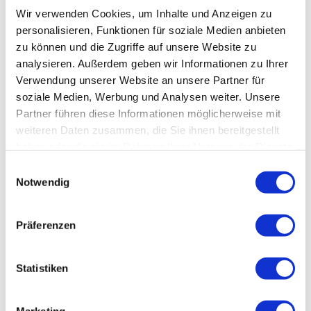
Wir verwenden Cookies, um Inhalte und Anzeigen zu
personalisieren, Funktionen für soziale Medien anbieten
zu können und die Zugriffe auf unsere Website zu
analysieren. Außerdem geben wir Informationen zu Ihrer
Verwendung unserer Website an unsere Partner für
soziale Medien, Werbung und Analysen weiter. Unsere
In der Nähe
Auf der Karte anschauen
Partner führen diese Informationen möglicherweise mit
weiteren Daten zusammen, die Sie ihnen bereitgestellt
haben oder die sie im Rahmen Ihrer Nutzung der Dienste
Sehenswertes
gesammelt haben.
E
Notwendig
i
Touren
n
w
Präferenzen
i
l
l
Statistiken
outdooractive
i
g
Diese Webseite nutzt Technologien und Inhalte der Outdooractive
Marketing