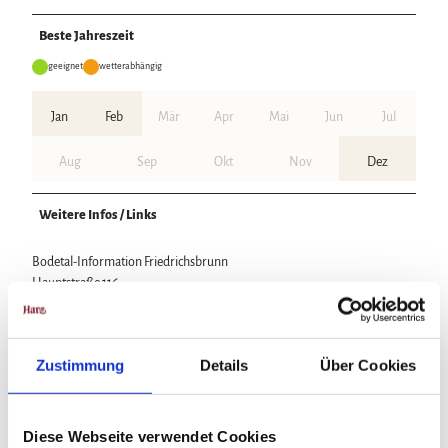
Beste Jahreszeit
geeignet
wetterabhängig
Jan
Feb
Mär
Apr
Mai
Jun
Jul
Aug
Sep
Okt
Nov
Dez
Weitere Infos / Links
Bodetal-Information Friedrichsbrunn
Hauptstraße 116
06502 Thale OT Friedrichsbrunn
Tel. 039487 287
friedrichsbrunn@bodetal.de
Zustimmung
Details
Über Cookies
www.bodetal.de
Lizenz (Stammdaten)
Diese Webseite verwendet Cookies