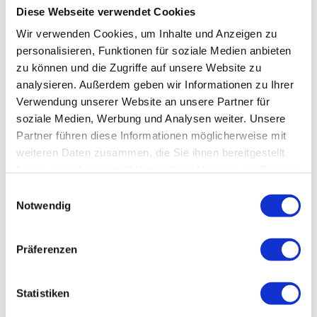
Aspenstedt. Dort scharf links überqueren wir die B79 und fahren über
Diese Webseite verwendet Cookies
Schachdorf Ströbeck, Derenburg und Silstedt zu unserem
Ausgangspunkt nach Wernigerode zurück.
Wir verwenden Cookies, um Inhalte und Anzeigen zu
personalisieren, Funktionen für soziale Medien anbieten
Weitere Infos / Links
zu können und die Zugriffe auf unsere Website zu
analysieren. Außerdem geben wir Informationen zu Ihrer
Weitere Informationen und Rennrad-Tourentipps gibt es unter
Verwendung unserer Website an unsere Partner für
www.rennrad-harz.de
.
soziale Medien, Werbung und Analysen weiter. Unsere
Partner führen diese Informationen möglicherweise mit
weiteren Daten zusammen, die Sie ihnen bereitgestellt
haben oder die sie im Rahmen Ihrer Nutzung der Dienste
In der Nähe
gesammelt haben.
Auf der Karte anschauen
E
Notwendig
i
n
Veranstaltung
w
Präferenzen
i
l
Sehenswertes
l
Statistiken
i
Touren