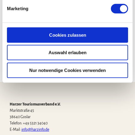
g
Marketing
u
n
g
Kontaktdaten
s
Cookies zulassen
Kleine Dammstraße
a
38855
Wernigerode
u
Auswahl erlauben
Anreise mit dem Auto
s
Anreise mit öffentlichen Verkehrsmitteln
w
a
Nur notwendige Cookies verwenden
h
l
Harzer Tourismusverband e.V.
Marktstraße 45
38640 Goslar
Telefon: +49 5321 34040
E-Mail:
info@harzinfo.de