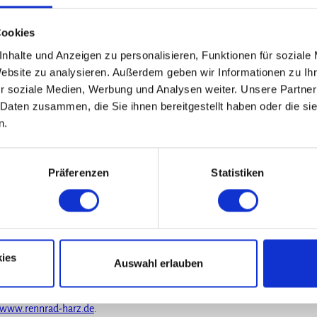
. In Drei Annen Hohne wieder links geht es bis kurz vor Schierke stetig b
gen und fahren weiter nach Elend. Im Kreisel nehmen wir die erste Ausfah
Cookies
 Ortsausgang Elend.
nhalte und Anzeigen zu personalisieren, Funktionen für soziale
e, Benneckenstein, Trautenstein, Hasselfelde, an Stiege vorbei nach Allro
Website zu analysieren. Außerdem geben wir Informationen zu I
g und schließlich an der Bode entlang nach Altenbrak. Jetzt folgt ein c
r soziale Medien, Werbung und Analysen weiter. Unsere Partner
benstrecke liegender Anstieg nach Almsfeld.
 Daten zusammen, die Sie ihnen bereitgestellt haben oder die s
n.
Blankenburg. Dem Fernverkehr folgend, gelangen wir wieder nach Heimbu
burg, Silstedt, Minsleben und Reddeber zurück zu unserem Ausgangspun
Präferenzen
Statistiken
ies
Auswahl erlauben
www.rennrad-harz.de
.