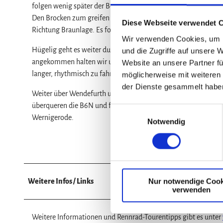
folgen wenig später der Beschilderung rechts Richtung Schierke
Den Brocken zum greifen nahe, lassen wir Schierke vor uns lie
Diese Webseite verwendet 
Richtung Braunlage. Es folgt ein kurzer knackiger Anstieg bis
Wir verwenden Cookies, um I
Hügelig geht es weiter durch den östlichen Oberharz über Sorg
und die Zugriffe auf unsere 
angekommen halten wir uns im Ortskern links Richtung Tresebur
Website an unsere Partner fü
langer, rhythmisch zu fahrender und auf fast unbefahrener Ne
möglicherweise mit weiteren
der Dienste gesammelt habe
Weiter über Wendefurth und Hüttenrode, fahren wir ab nach 
überqueren die B6N und fahren weitgehend flach durch Deren
E
Wernigerode.
Notwendig
i
n
w
i
l
Nur notwendige Cook
Weitere Infos / Links
l
verwenden
i
g
Weitere Informationen und Rennrad-Tourentipps gibt es unter
u