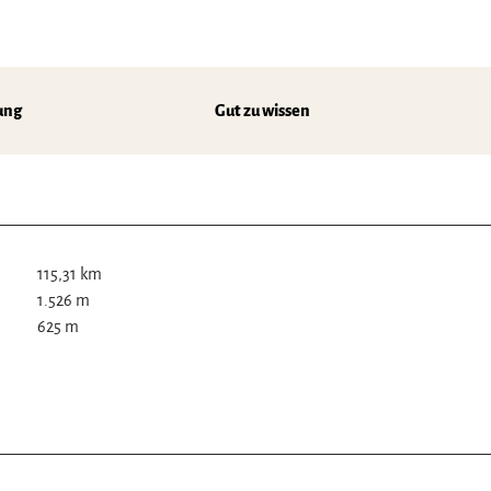
ung
Gut zu wissen
115,31 km
1.526 m
625 m