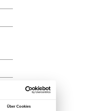
rzrand
tück mit
Über Cookies
7 ab und