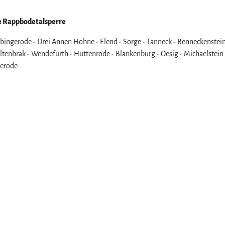
ie Rappbodetalsperre
bingerode - Drei Annen Hohne - Elend - Sorge - Tanneck - Benneckenstein
 Altenbrak - Wendefurth - Hüttenrode - Blankenburg - Oesig - Michaelstein 
gerode
z