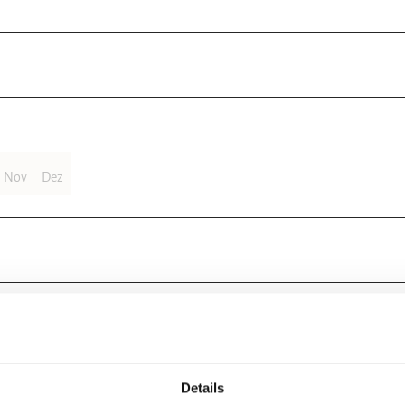
Nov
Dez
gen dem Fernverkehr heraus aus der Stadt Richtung Osten entlang am Ha
ange Anstieg auf den Büchenberg Richtung Elbingerode. Das schwerste S
n wenig, aber es geht stetig bergauf.
Details
weiter nach Elbingerode. Dort angekommen biegen wir rechts auf die B2