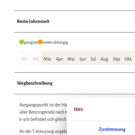
Beste Jahreszeit
geeignet
wetterabhängig
Jan
Feb
Mär
Apr
Mai
Jun
Jul
Aug
Sep
Okt
Wegbeschreibung
Ausgangspunkt ist der Hauptbahnhof in Wernigerode. Wir fol
über Benzingerode nach Heimburg. Dort beginnt der ca. 9km l
8-9% befindet sich gleich hinter Heimburg. Danach flacht es ei
Zustimmung
An der T-Kreuzung angekommen fahren wir links auf der B244 