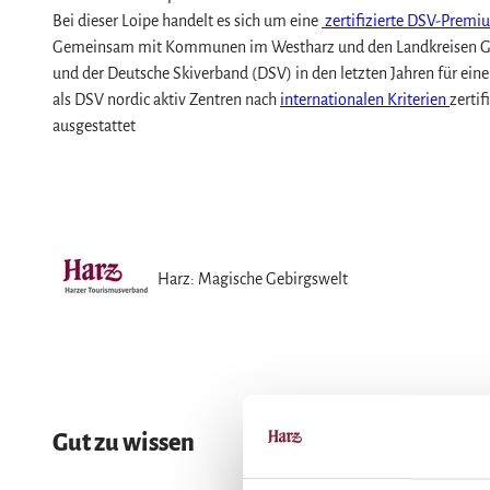
Bei dieser Loipe handelt es sich um eine
zertifizierte DSV-Prem
Gemeinsam mit Kommunen im Westharz und den Landkreisen Gosla
L
und der Deutsche Skiverband (DSV) in den letzten Jahren für ein
a
als DSV nordic aktiv Zentren nach
internationalen Kriterien
zertif
n
ausgestattet
g
l
© DSV
a
u
f
l
Harz: Magische Gebirgswelt
o
i
p
e
u
m
Gut zu wissen
S
a