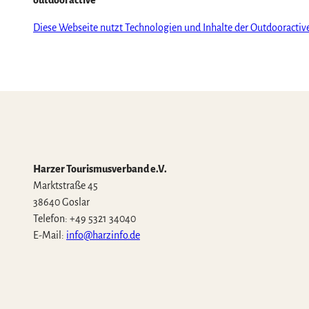
outdooractive
Diese Webseite nutzt Technologien und Inhalte der Outdooractiv
Harzer Tourismusverband e.V.
Marktstraße 45
38640 Goslar
Telefon: +49 5321 34040
E-Mail:
info@harzinfo.de
W
F
I
Y
T
h
a
n
o
i
a
c
s
u
k