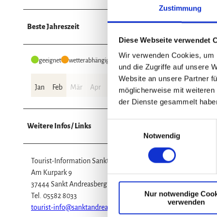
n
Zustimmung
k
Beste Jahreszeit
t
A
Diese Webseite verwendet 
n
Wir verwenden Cookies, um I
geeignet
wetterabhängig
d
und die Zugriffe auf unsere 
r
Website an unsere Partner fü
e
Jan
Feb
Mär
Apr
Mai
Jun
Jul
Aug
Sep
Okt
möglicherweise mit weiteren
a
der Dienste gesammelt habe
s
b
E
Weitere Infos / Links
e
Notwendig
i
r
n
g
w
Tourist-Information Sankt Andreasberg
i
Am Kurpark 9
l
37444 Sankt Andreasberg
Nur notwendige Cook
l
Tel. 05582 8033
verwenden
i
tourist-info@sanktandreasberg.de