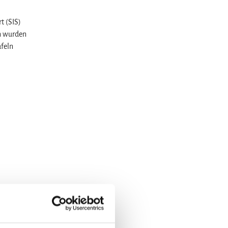
t (SIS)
en wurden
afeln