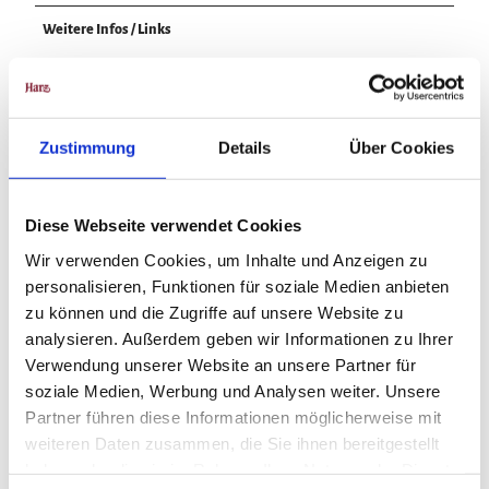
Weitere Infos / Links
Tourist-Information
Im Tölletal 21
38685 Wolfshagen im Harz
Zustimmung
Details
Über Cookies
Tel. 05326 4088
info@wolfshagen.de
www.wolfshagen.de
www.harzklub-wolfshagen.de
Diese Webseite verwendet Cookies
Wir verwenden Cookies, um Inhalte und Anzeigen zu
Literatur
personalisieren, Funktionen für soziale Medien anbieten
zu können und die Zugriffe auf unsere Website zu
nähere Wegebeschreibung Harzklub Webseite www.harzklub-
analysieren. Außerdem geben wir Informationen zu Ihrer
wolfshagen.de
Verwendung unserer Website an unsere Partner für
soziale Medien, Werbung und Analysen weiter. Unsere
Partner führen diese Informationen möglicherweise mit
Lizenz (Stammdaten)
weiteren Daten zusammen, die Sie ihnen bereitgestellt
haben oder die sie im Rahmen Ihrer Nutzung der Dienste