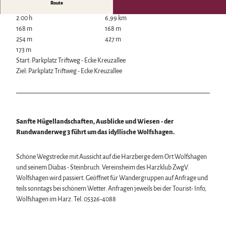
Route
Wintersport
2:00 h
6,99 km
Bäder, Thermen & Saunen
168 m
168 m
Regionalmarke Typisch Harz
254 m
427 m
Urlaub mit Hund im Harz
173 m
Filmkulisse Harz
Start: Parkplatz Triftweg - Ecke Kreuzallee
Ziel: Parkplatz Triftweg - Ecke Kreuzallee
Naturlandschaft Harz
Berauschend schöne Wildnis
Der Brocken im Harz
Veranstaltungen
Nationalpark Harz
Veranstaltungskalender
Sanfte Hügellandschaften, Ausblicke und Wiesen - der
Geopark Harz
Harzer KulturWinter
Rundwanderweg 3 führt um das idyllische Wolfshagen.
Naturparke im Harz
Service
Harzer Klostersommer
Biosphärenreservat Karstlandschaft Südharz
Wir für unsere Gäste
Silvester
Das grüne Band
Schöne Wegstrecke mit Aussicht auf die Harzberge dem Ort Wolfshagen
Kontakt
Walpurgis
Regionalstudie Harz
und seinem Diabas - Steinbruch. Vereinsheim des Harzklub ZwgV.
Prospekte
Osterfeuer
Initiative "Der Wald ruft"
Wolfshagen wird passiert. Geöffnet für Wandergruppen auf Anfrage und
Online-Shop
Weihnachts- & Adventsmärkte
0% Müll - 100% Harz #NimmsWiederMit
teils sonntags bei schönem Wetter. Anfragen jeweils bei der Tourist- Info,
Newsletter-Anmeldung
Stadt- & Sonderführungen im Harz
Wolfshagen im Harz. Tel. 05326-4088
Apps & Multimedia-Guides
Theater & Bühnen im Harz
Harzer Tourismusverband
Jobs im Harztourismus