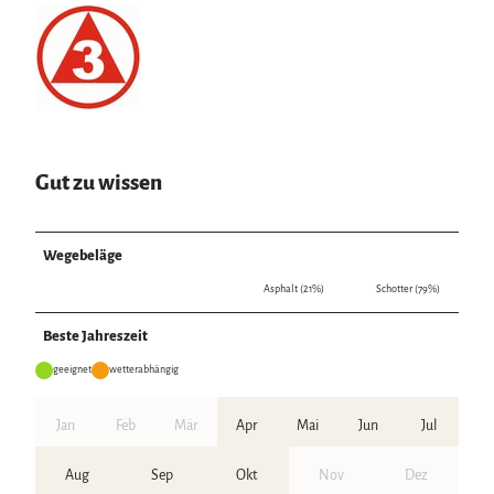
Gut zu wissen
Wegebeläge
Asphalt (21%)
Schotter (79%)
Beste Jahreszeit
geeignet
wetterabhängig
Jan
Feb
Mär
Apr
Mai
Jun
Jul
Aug
Sep
Okt
Nov
Dez