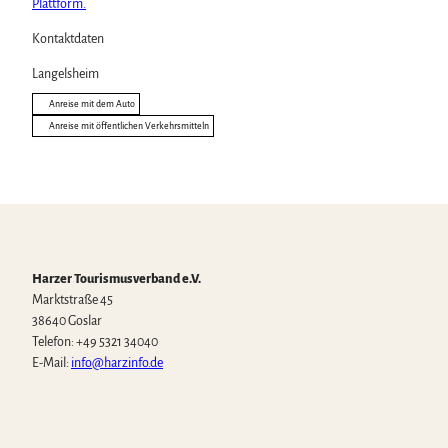
Plattform.
Kontaktdaten
Langelsheim
Anreise mit dem Auto
Anreise mit öffentlichen Verkehrsmitteln
Harzer Tourismusverband e.V.
Marktstraße 45
38640 Goslar
Telefon: +49 5321 34040
E-Mail:
info@harzinfo.de
W
F
I
Y
T
h
a
n
o
i