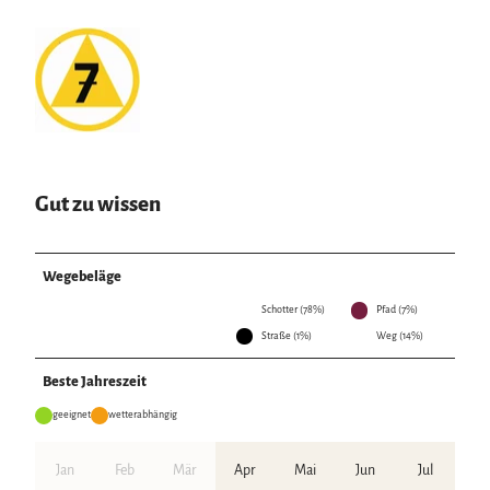
Gut zu wissen
Wegebeläge
Schotter (78%)
Pfad (7%)
Straße (1%)
Weg (14%)
Beste Jahreszeit
geeignet
wetterabhängig
Jan
Feb
Mär
Apr
Mai
Jun
Jul