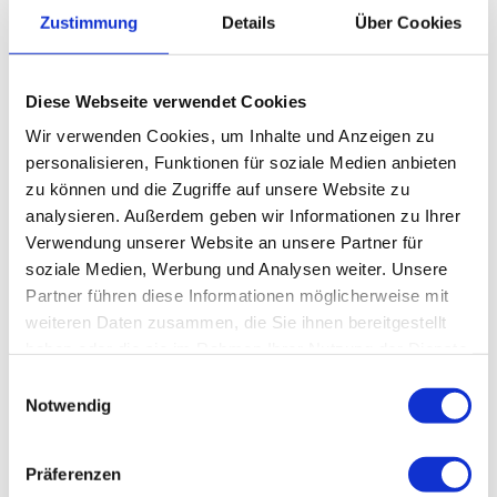
Haltestelle - L 515 Rohrbogenfirma Uhlig
Zustimmung
Details
Über Cookies
Weitere Infos / Links
Diese Webseite verwendet Cookies
Tourist-Information
Wir verwenden Cookies, um Inhalte und Anzeigen zu
Im Tölletal 21
personalisieren, Funktionen für soziale Medien anbieten
38685 Wolfshagen im Harz
zu können und die Zugriffe auf unsere Website zu
Tel. 05326 4088
analysieren. Außerdem geben wir Informationen zu Ihrer
info@wolfshagen.de
Verwendung unserer Website an unsere Partner für
www.wolfshagen.de
soziale Medien, Werbung und Analysen weiter. Unsere
www.harzklub-wolfshagen.de
Partner führen diese Informationen möglicherweise mit
weiteren Daten zusammen, die Sie ihnen bereitgestellt
Literatur
haben oder die sie im Rahmen Ihrer Nutzung der Dienste
gesammelt haben.
E
nähere Wegebeschreibung Harzklub Webseite www.harzklub-
Notwendig
i
wolfshagen.de
n
w
Präferenzen
Lizenz (Stammdaten)
i