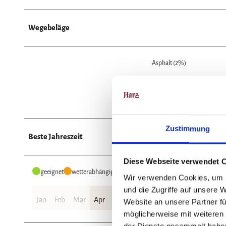
Wegebeläge
Asphalt (2%)
Weg (48%)
Unbekannt (13%)
Zustimmung
Beste Jahreszeit
Diese Webseite verwendet 
geeignet
wetterabhängig
Wir verwenden Cookies, um I
und die Zugriffe auf unsere 
Jan
Feb
Mär
Apr
Mai
Jun
Jul
Aug
Sep
Okt
Website an unsere Partner fü
möglicherweise mit weiteren
der Dienste gesammelt habe