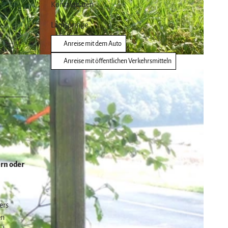
Kontaktdaten
Lamspringe
Anreise mit dem Auto
Anreise mit öffentlichen Verkehrsmitteln
ern oder
ers
en