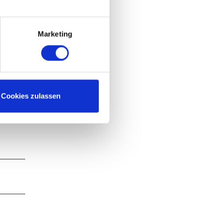
Marketing
Hebers
chen
 werden,
r zu
Cookies zulassen
en wir