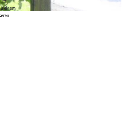
rden,
zu einem
seren