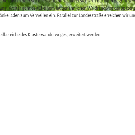
ine Rast in oder vor der Schutzhütte bietet sich an. Hier kann gegrillt we
ung. Weiter geht es auf einem laubenähnlichen Waldrandweg der später 
ke laden zum Verweilen ein. Parallel zur Landesstraße erreichen wir un
ilbereiche des Klosterwanderweges, erweitert werden.