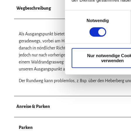
Wegbeschreibung
E
Notwendig
i
n
Als Ausgangspunkt bietet sich das Schäfertor am Ortsausgan
w
geradewegs, vorbei am Heberkreuz bis zum Trompeter. Hier bie
i
danach in nördlicher Richtung die „Spielwiese“ mit Wandertafel.
l
jedoch nur nach vorheriger Anmeldung bei der Gemeindeverwa
Nur notwendige Cook
l
verwenden
einem Waldrandgrasweg wird mit schöner Sicht auf Lamspringe
i
unseren Ausgangspunkt am Schäfertor.
g
u
Der Rundweg kann problemlos, z.Bsp. über den Heberberg und
n
g
s
a
Anreise & Parken
u
s
w
Parken