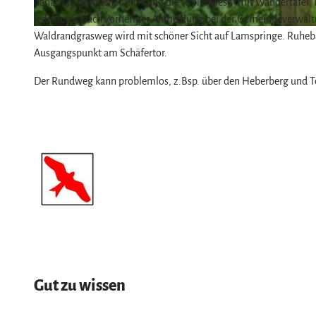
danach in nördlicher Richtung die „Spielwiese“ mit Wandertafel. E
jedoch nur nach vorheriger Anmeldung bei der Gemeindeverwalt
© Lars Liensdorf, Harz: Magische Gebirgswelt
Waldrandgrasweg wird mit schöner Sicht auf Lamspringe. Ruhebän
Ausgangspunkt am Schäfertor.
Der Rundweg kann problemlos, z.Bsp. über den Heberberg und Te
Gut zu wissen