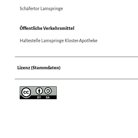
a
Schäfertor Lamspringe
h
l
Öffentliche Verkehrsmittel
Haltestelle Lamspringe Kloster-Apotheke
Lizenz (Stammdaten)