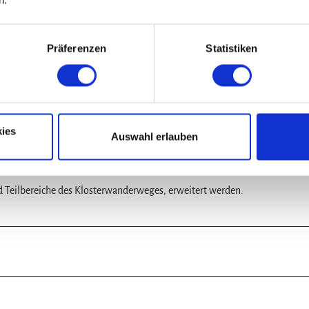
Präferenzen
Statistiken
g Richtung Rhüden an. Wir beginnen am Schäfertor bergan am Hang des 
gen wir links ab, parallel der Waldkante , überqueren die L466 und errei
 Eine Rast in oder vor der Schutzhütte bietet sich an. Hier kann gegrillt
ltung. Weiter geht es auf einem laubenähnlichen Waldrandweg der späte
ies
Auswahl erlauben
. Ruhebänke laden zum Verweilen ein. Parallel zur Landesstraße erreich
 Teilbereiche des Klosterwanderweges, erweitert werden.