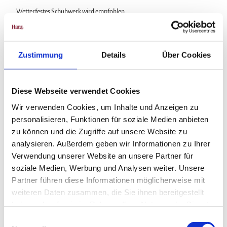
Wetterfestes Schuhwerk wird empfohlen.
Anreise & Parken
Anfahrt
Zustimmung
Details
Über Cookies
B 241 aus Richtung Goslar/ Auerhahn/ Kreuzeck/ Clausthal-
Zellerfeld
Diese Webseite verwendet Cookies
L516 aus Richtung Hannover/ Seesen/ Lautenthal
Wir verwenden Cookies, um Inhalte und Anzeigen zu
Parken
personalisieren, Funktionen für soziale Medien anbieten
zu können und die Zugriffe auf unsere Website zu
Parkplatz "Festplatz"
Parkplatz an der Seilbahn
analysieren. Außerdem geben wir Informationen zu Ihrer
Verwendung unserer Website an unsere Partner für
Öffentliche Verkehrsmittel
soziale Medien, Werbung und Analysen weiter. Unsere
RBB Bus: Linie 830 Goslar - Hahnenklee - Cl.-Zellerfeld
Partner führen diese Informationen möglicherweise mit
RBB Bus: Linie 832 Goslar - Langelsheim - Wolfshagen (Lautenthal -
weiteren Daten zusammen, die Sie ihnen bereitgestellt
Hahnenklee)
haben oder die sie im Rahmen Ihrer Nutzung der Dienste
gesammelt haben.
Haltestelle: Hahnenklee Kurhaus
E