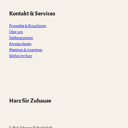
A
o
g
b
k
p
o
r
e
Kontakt & Services
p
k
a
m
Prospekte & Broschüren
Über uns
Stellenanzeigen
Anreise planen
Meetings & Incentives
Wohin im Harz
Harz für Zuhause