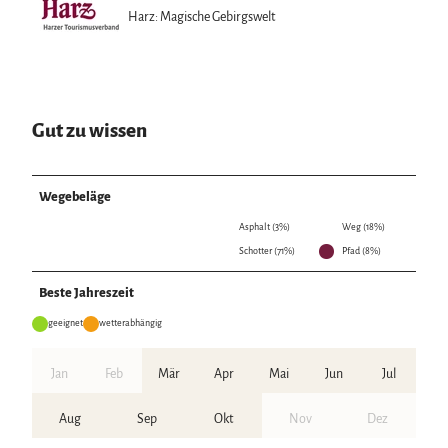
Harz: Magische Gebirgswelt
Gut zu wissen
Wegebeläge
Asphalt (3%)
Weg (18%)
Schotter (71%)
Pfad (8%)
Beste Jahreszeit
geeignet
wetterabhängig
Jan
Feb
Mär
Apr
Mai
Jun
Jul
Aug
Sep
Okt
Nov
Dez