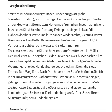
Wegbeschreibung
Start des Rundwanderweges ist der Hindenburgplatz (nähe
Touristinformation), von dort aus geht es die Parkstrasse bergauf. Vorbei
an der Hedwigstraße und dem Höhenweg (zur linken) biegen sie links ein.
Jetzt halten Sie sich rechts Richtung Ferienpark, biegen links auf die
Hahnenkleerbergstraße und kurz danach wieder rechts, Richtung Peiffer
Brunnen, ein. Den Peiffer Brunnen erreichen Sie nach insgesamt 1,4 km.
Von dort aus geht es rechts weiter und Sie kommen zur
Tetschwasserstrasse die Sie, nach 1,9 km, zum Oberförster – H. Müller
Denkmal leitet. Nun begehen Sie den Hexenbankweg bis Sie nach 2,6 km
den Pochwerkplatz erreichen. Ab dem Pochwerkplatz folgen Sie bitte der
Wegmarkierung des Harzklubs, (gelbes Dreieck mit Kreis) die Sie zum
Emmas-Ruh-Weg führt. Nach Durchqueren der Straße, befinden Sie sich
in der Fußgängerzone (Rathausstraße). Wenn Sie nun rechts abbiegen,
gelangen Sie ans Ende der Fußgängerzone und sehen schon von Weitem
die Sparkasse. Laufen Sie auf die Sparkasse zu und biegen dort in die
Hindenburgstraße links ein. Die Hindenburgstraße führt Sie zu Ihrem
Ausgangpunkt, dem Hindenburgplatz.
Ausrüstung