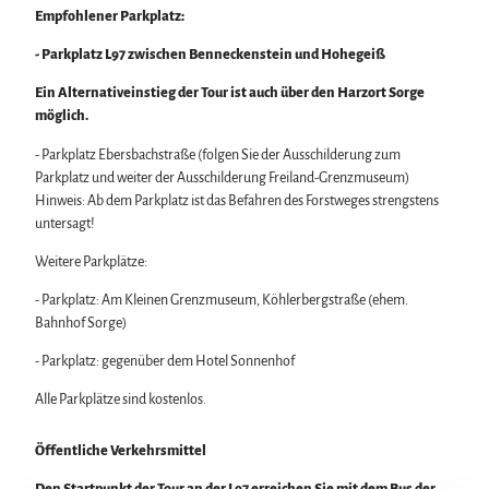
Empfohlener Parkplatz:
- Parkplatz L97 zwischen Benneckenstein und Hohegeiß
Ein Alternativeinstieg der Tour ist auch über den Harzort Sorge
möglich.
- Parkplatz Ebersbachstraße (folgen Sie der Ausschilderung zum
Parkplatz und weiter der Ausschilderung Freiland-Grenzmuseum)
Hinweis: Ab dem Parkplatz ist das Befahren des Forstweges strengstens
untersagt!
Weitere Parkplätze:
- Parkplatz: Am Kleinen Grenzmuseum, Köhlerbergstraße (ehem.
Bahnhof Sorge)
- Parkplatz: gegenüber dem Hotel Sonnenhof
Alle Parkplätze sind kostenlos.
Öffentliche Verkehrsmittel
Den Startpunkt der Tour an der L97 erreichen Sie mit dem Bus der