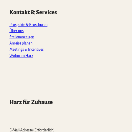
A
o
g
b
k
p
o
r
e
Kontakt & Services
p
k
a
m
Prospekte & Broschüren
Über uns
Stellenanzeigen
Anreise planen
Meetings & Incentives
Wohin im Harz
Harz für Zuhause
E-Mail-Adresse
(Erforderlich)