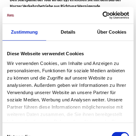
Harzer Verkehrsbetriebe aus Richtung Wernigerode
Linie 265 Wernigerode – Elbingerode – Benneckenstein – Hohegeiß
Hier haben Sie die Möglichkeit mit Ausstieg in Benneckenstein oder
Zustimmung
Details
Über Cookies
Hohegeiß. Eine Anbindung an die Tour ist von der jeweiligen
Haltestelle gegeben.
oder
Diese Webseite verwendet Cookies
mit der
Harzer Schmalspurbahnen
aus Richtung Wernigerode oder
Wir verwenden Cookies, um Inhalte und Anzeigen zu
Nordhausen mit Ausstieg Benneckenstein oder Sorge.
personalisieren, Funktionen für soziale Medien anbieten
zu können und die Zugriffe auf unsere Website zu
analysieren. Außerdem geben wir Informationen zu Ihrer
TIPP:
Verwendung unserer Website an unsere Partner für
Mit dem Harzer UrlaubsTicket sind Sie kostenlos mobil im
soziale Medien, Werbung und Analysen weiter. Unsere
gesamten Harzkreis.
Partner führen diese Informationen möglicherweise mit
HATIX - die kostenfreie Nutzung der öffentlichen Buslinien der Harzer
weiteren Daten zusammen, die Sie ihnen bereitgestellt
Verkehrsbetriebe, der Q-Bus Nahverkehrsgesellschaft, der Halberstädter
haben oder die sie im Rahmen Ihrer Nutzung der Dienste
Verkehrs-GmbH, sowie der Verkehrsgesellschaft Südharz im Landkreis
gesammelt haben.
E
Harz. Jetzt auch kostenlose Nutzung in des Landkreisen Goslar und