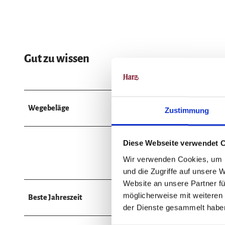
Gut zu wissen
Wegebeläge
Zustimmung
Diese Webseite verwendet 
Asphalt (25%)
Wir verwenden Cookies, um I
Pfad (21%)
und die Zugriffe auf unsere 
Website an unsere Partner fü
möglicherweise mit weiteren
Beste Jahreszeit
der Dienste gesammelt habe