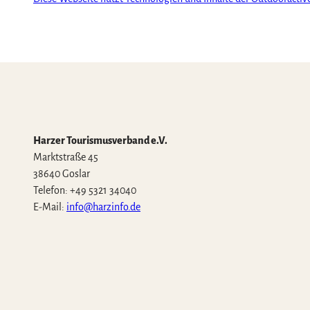
Harzer Tourismusverband e.V.
Marktstraße 45
38640 Goslar
Telefon: +49 5321 34040
E-Mail:
info@harzinfo.de
W
F
I
Y
T
h
a
n
o
i
a
c
s
u
k
t
e
t
t
T