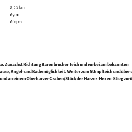
8,20 km
69 m
604 m
z
e. Zunächst Richtung Bärenbrucher Teich und vorbei am bekannten
Pause, Angel- und Bademöglichkeit. Weiter zum SUmpfteich und über 
 und an einem Oberharzer Graben/Stück der Harzer-Hexen-Stieg zur