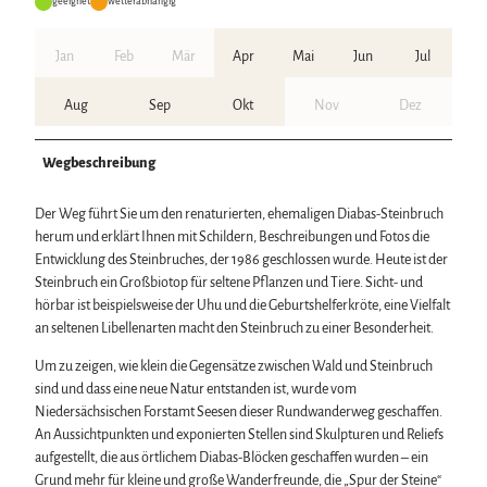
geeignet
wetterabhängig
Jan
Feb
Mär
Apr
Mai
Jun
Jul
Aug
Sep
Okt
Nov
Dez
Wegbeschreibung
Der Weg führt Sie um den renaturierten, ehemaligen Diabas-Steinbruch
herum und erklärt Ihnen mit Schildern, Beschreibungen und Fotos die
Entwicklung des Steinbruches, der 1986 geschlossen wurde. Heute ist der
Steinbruch ein Großbiotop für seltene Pflanzen und Tiere. Sicht- und
hörbar ist beispielsweise der Uhu und die Geburtshelferkröte, eine Vielfalt
an seltenen Libellenarten macht den Steinbruch zu einer Besonderheit.
Um zu zeigen, wie klein die Gegensätze zwischen Wald und Steinbruch
sind und dass eine neue Natur entstanden ist, wurde vom
Niedersächsischen Forstamt Seesen dieser Rundwanderweg geschaffen.
An Aussichtpunkten und exponierten Stellen sind Skulpturen und Reliefs
aufgestellt, die aus örtlichem Diabas-Blöcken geschaffen wurden – ein
Grund mehr für kleine und große Wanderfreunde, die „Spur der Steine“