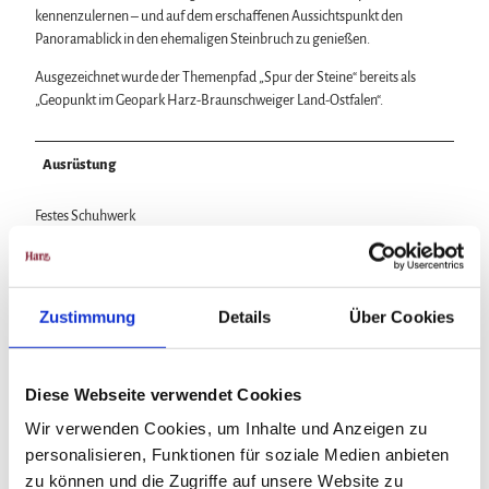
kennenzulernen – und auf dem erschaffenen Aussichtspunkt den
Panoramablick in den ehemaligen Steinbruch zu genießen.
Ausgezeichnet wurde der Themenpfad „Spur der Steine“ bereits als
„Geopunkt im Geopark Harz-Braunschweiger Land-Ostfalen“.
Ausrüstung
Festes Schuhwerk
Anreise & Parken
Zustimmung
Details
Über Cookies
Anfahrt
K35 bis Wolfshagen, Ortsmitte Abzweig “Die Meine” Abzweig
Streittorstraße bis Sportplatz
Diese Webseite verwendet Cookies
Wir verwenden Cookies, um Inhalte und Anzeigen zu
Parken
personalisieren, Funktionen für soziale Medien anbieten
Beginn und Ende am öffentlichen Parkplatz des Sportplatzes,
zu können und die Zugriffe auf unsere Website zu