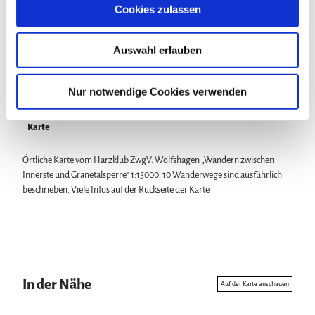
s
Cookies zulassen
a
u
Sicherheitshinweise
Auswahl erlauben
s
Teils Stiege, ansonsten Forstwege. Befahrbar nur mit Genehmigung der
w
Forst.
a
Nur notwendige Cookies verwenden
h
l
Karte
Örtliche Karte vom Harzklub ZwgV. Wolfshagen „Wandern zwischen
Innerste und Granetalsperre“ 1:15000. 10 Wanderwege sind ausführlich
beschrieben. Viele Infos auf der Rückseite der Karte
In der Nähe
Auf der Karte anschauen