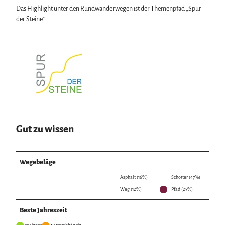
Das Highlight unter den Rundwanderwegen ist der Themenpfad „Spur
der Steine".
Gut zu wissen
Wegebeläge
Asphalt (16%)
Schotter (47%)
Weg (12%)
Pfad (25%)
Beste Jahreszeit