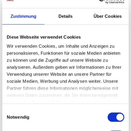
a
Aug
Sep
Okt
Nov
Dez
u
Zustimmung
Details
Über Cookies
Weitere Infos / Links
Diese Webseite verwendet Cookies
Tourist-Information Altenau
Hüttenstraße 9
Wir verwenden Cookies, um Inhalte und Anzeigen zu
38707 Altenau
personalisieren, Funktionen für soziale Medien anbieten
Tel. 05328 8020
zu können und die Zugriffe auf unsere Website zu
info@oberharz.de
analysieren. Außerdem geben wir Informationen zu Ihrer
www.oberharz.de
Verwendung unserer Website an unsere Partner für
soziale Medien, Werbung und Analysen weiter. Unsere
Partner führen diese Informationen möglicherweise mit
Lizenz (Stammdaten)
weiteren Daten zusammen, die Sie ihnen bereitgestellt
haben oder die sie im Rahmen Ihrer Nutzung der Dienste
gesammelt haben.
E
Notwendig
i
n