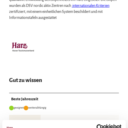
t
wurden als DSV nordic aktiv Zentren nach
internationalen Kriterien
h
zertifiziert, mit einem einheitlichen System beschildert und mit
a
Informationstafeln ausgestattet
u
s
-
R
o
s
e
-
L
o
i
Gut zu wissen
p
e
n
Beste Jahreszeit
A
geeignet
wetterabhängig
l
t
e
Jan
Feb
Mär
Apr
Mai
Jun
Jul
n