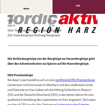
Wintersport
GPX
Bäder, Thermen & Saunen
Route
Regionalmarke Typisch Harz
0:03 h
494 m
Urlaub mit Hund im Harz
33 m
513 m
Filmkulisse Harz
546 m
33 m
Start: Ibergloipe (Rückweg Hasenbergloipe)
Ziel: Hasenbergloipe (Rückweg Ibergloipe)
Naturlandschaft Harz
© Michael Weiß
Berauschend schöne Wildnis
Der Brocken im Harz
Veranstaltungen
Nationalpark Harz
© DSV
Veranstaltungskalender
Geopark Harz
Die Verbindungsloipe von der Ibergloipe zur Hasenbergloipe geht
Harzer KulturWinter
Naturparke im Harz
Service
über den Schweinebraten zur Spinne auf die Hasenbergloipe.
Harzer Klostersommer
Biosphärenreservat Karstlandschaft Südharz
Wir für unsere Gäste
Silvester
Das grüne Band
Kontakt
DSV-Premiumloipe
Walpurgis
Regionalstudie Harz
Prospekte
Bei dieser Loipe handelt es sich um eine
zertifizierte DSV-Premiumloipe
.
Osterfeuer
Initiative "Der Wald ruft"
Online-Shop
Gemeinsam mit Kommunen im Westharz und den Landkreisen Goslar
Weihnachts- & Adventsmärkte
0% Müll - 100% Harz #NimmsWiederMit
Newsletter-Anmeldung
und Osterode am Harz haben sich die Stiftung Sicherheit im Skisport
Stadt- & Sonderführungen im Harz
Apps & Multimedia-Guides
(SIS) und der Deutsche Skiverband (DSV) in den letzten Jahren für eine
Theater & Bühnen im Harz
Harzer Tourismusverband
qualitative Entwicklung des Loipennetzes im Harz eingesetzt. Die Loipen
Jobs im Harztourismus
wurden als DSV nordic aktiv Zentren nach
internationalen Kriterien