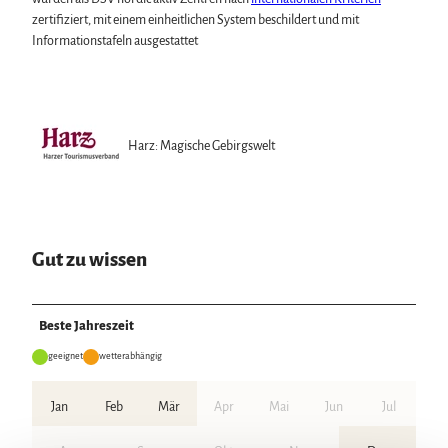
zertifiziert, mit einem einheitlichen System beschildert und mit
Informationstafeln ausgestattet
Harz: Magische Gebirgswelt
Gut zu wissen
Beste Jahreszeit
geeignet
wetterabhängig
Jan
Feb
Mär
Apr
Mai
Jun
Jul