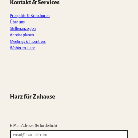
Kontakt & Services
p
k
a
m
Prospekte & Broschüren
Über uns
Stellenanzeigen
Anreise planen
Meetings & Incentives
Wohin im Harz
Harz für Zuhause
E-Mail-Adresse
(Erforderlich)