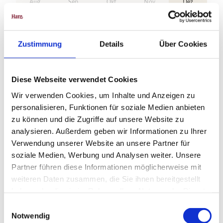
Aug
Sep
Okt
Nov
Dez
Weitere Infos / Links
Zustimmung
Details
Über Cookies
Tourist-Information Wildemann
Bohlweg 5
38709 Wildemann
Tel. 05323 6111
Diese Webseite verwendet Cookies
info@oberharz.de
Wir verwenden Cookies, um Inhalte und Anzeigen zu
www.oberharz.de
personalisieren, Funktionen für soziale Medien anbieten
zu können und die Zugriffe auf unsere Website zu
analysieren. Außerdem geben wir Informationen zu Ihrer
Lizenz (Stammdaten)
Verwendung unserer Website an unsere Partner für
soziale Medien, Werbung und Analysen weiter. Unsere
Partner führen diese Informationen möglicherweise mit
weiteren Daten zusammen, die Sie ihnen bereitgestellt
haben oder die sie im Rahmen Ihrer Nutzung der Dienste
gesammelt haben.
E
Notwendig
i